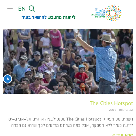
שִׂים
EN
לֵב:
בְּאֲתָר
ליהנות מהטבע
להישאר בעיר​
זֶה
מֻפְעֶלֶת
מַעֲרֶכֶת
נָגִישׁ
בִּקְלִיק
הַמְּסַיַּעַת
לִנְגִישׁוּת
הָאֲתָר.
נגי
The Cities Hotspot
22 בינואר 2018
רשמים מסימפוזיון The Cities Hotspot מפנסילבניה ארה"ב תל–אביב–יפו
ידועה כעיר ללא הפסקה, אבל כמה מאיתנו מודעים לכך שהיא גם חברה
קרא עוד »