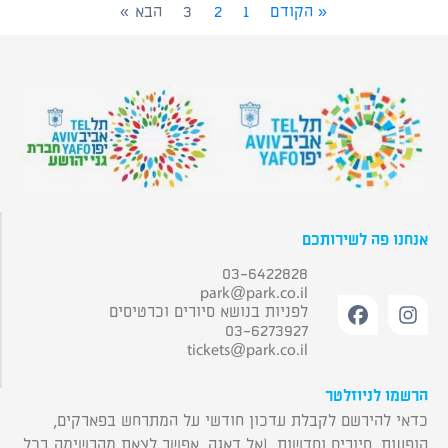
« הקודם
1
2
3
הבא »
אנחנו פה לשירותכם
03-6422828
park@park.co.il
לפניות בנושא סיורים וכרטיסים
03-6273927
tickets@park.co.il
הרשמו לניוזלטר
כדאי להירשם לקבלת עדכון חודשי על המתרחש בפארקים,
הופעות, סיורים וחדשות. (אל דאגה, אפשר לצאת מהרשימה בכל