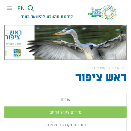
שִׂים
EN
לֵב:
בְּאֲתָר
ליהנות מהטבע
להישאר בעיר​
זֶה
מֻפְעֶלֶת
מַעֲרֶכֶת
נָגִישׁ
בִּקְלִיק
הַמְּסַיַּעַת
לִנְגִישׁוּת
דף הבית
>
ראש ציפור
הָאֲתָר.
ראש ציפור
אודות
סיורים לקהל הרחב
מוסדות וקבוצות פרטיות