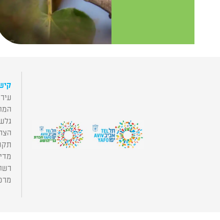
קישו
עירי
המו
גלע
הצה
תקנו
מדינ
רשות
מרכז