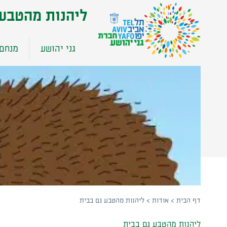
שִׂים
ליהנות מהטבע
לֵב:
בְּאֲתָר
זֶה
גני יהושע
מנחם 
מֻפְעֶלֶת
מַעֲרֶכֶת
נָגִישׁ
בִּקְלִיק
הַמְּסַיַּעַת
לִנְגִישׁוּת
הָאֲתָר.
לְחַץ
Control-
F11
לְהַתְאָמַת
הָאֲתָר
לְעִוְורִים
דף הבית
>
אודות
>
ליהנות מהטבע גם בבית
הַמִּשְׁתַּמְּשִׁים
בְּתוֹכְנַת
ליהנות מהטבע גם בבית