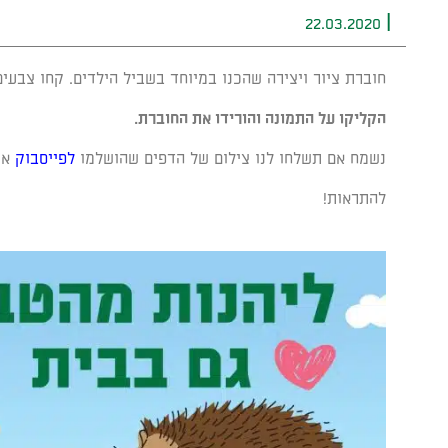
קוֹרֵא־מָסָךְ;
|
22.03.2020
לְחַץ
Control-
חוברת ציור ויצירה שהכנו במיוחד בשביל הילדים. קחו צבעים
F10
לִפְתִיחַת
הקליקו על התמונה והורידו את החוברת.
תַּפְרִיט
נשמח אם תשלחו לנו צילום של הדפים שהושלמו
לפייסבוק
או
נְגִישׁוּת.
להתראות!