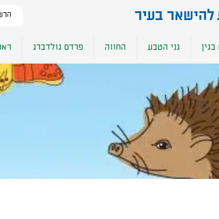
להישאר בעיר​
הרשמ
בגין
גני הטבע
החווה
פרדס גולדברג
ראש