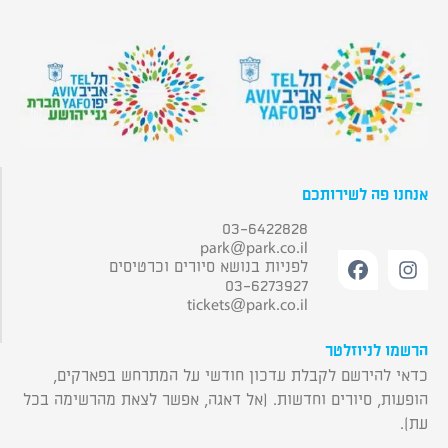
אנחנו פה לשירותכם
03-6422828
park@park.co.il
לפניות בנושא סיורים וכרטיסים
03-6273927
tickets@park.co.il
הרשמו לניוזלטר
כדאי להירשם לקבלת עדכון חודשי על המתרחש בפארקים,
הופעות, סיורים וחדשות. (אל דאגה, אפשר לצאת מהרשימה בכל
עת).