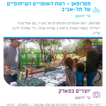
מטרופאן – רשת האופניים השיתופיים
של תל-אביב
גני יהושע
מטרופאן, רשת האופניים השיתופיים של גוש דן, עם אפליקציה
ייעודית. בשטח הפארק קיימות 4 עמדות עגינה, כדי שתוכלו לרכב
אלינו...
יוצרים בפארק
גני יהושע
דוכן יצירה בגבס ומילוי בקבוקים עם מלח אמבטיה – בתשלום. הדוכן