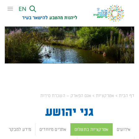
שִׂים
EN
לֵב:
בְּאֲתָר
ליהנות מהטבע
להישאר בעיר​
זֶה
מֻפְעֶלֶת
מַעֲרֶכֶת
נָגִישׁ
בִּקְלִיק
הַמְּסַיַּעַת
לִנְגִישׁוּת
גני יהושע
הָאֲתָר.
דף הבית
>
אטרקציות
>
אגם הפארק – השכרת סירות
גני יהושע
אירועים
אטרקציות בתשלום
אתרים מיוחדים
מידע למבקר