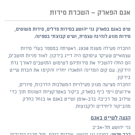
אגם הפארק – השכרת סירות
שיט באגם בפארק גני יהושע בסירות פדלים, סירות משוטים,
סירות מנוע לנהיגה עצמית, ושיט קבוצתי בספינה.
החברה פעילה משנת 1938. ראשיתה במספר בעלי סירות
עצמאיים שעיקר עיסוקם היה דייג בירקון. לאור פניות תושבים,
הם החלו להשכיר את סירותיהם לשימוש התושבים לאורך גדת
הירקון. עם קום המדינה התאגדו יחדיו והקימו את חברת שייט
בירקון.
החברה מציעה מגוון פעילויות המשלבות הדרכות, סיורים,
אירועים וימי כיף בפארק, ביקור באטרקציות השונות תוך כדי
שילוב של רכיבה ברב-אופן ושייט באגם או בנחל כחלק
מהביקור ליחידים ולקבוצות.
הגעה לשייט באגם
גני יהושע תל-אביב
רכב פרטי:
בחניון גני יהושע, שדרות רוקח, מול מרכז הירידים