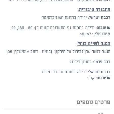
:
תחבורה ציבורית
רכבת
ישראל:
ירידה בתחנת האוניברסיטה
אוטובוס:
ירידה בתחנת גני התערוכה קווים דן: 89 , 189, 22.
מטרופולין: 47 ,48
:
הגעה לשייט בנחל
הגעה לגשר אבן גבירול על הירקון. (בווייז- רחוב אוסישקין 96)
רכב פרטי:
בחניון רידינג
רכבת
ישראל:
ירידה בתחנת סבידור מרכז
אוטובוס:
קו 5
פרטים נוספים