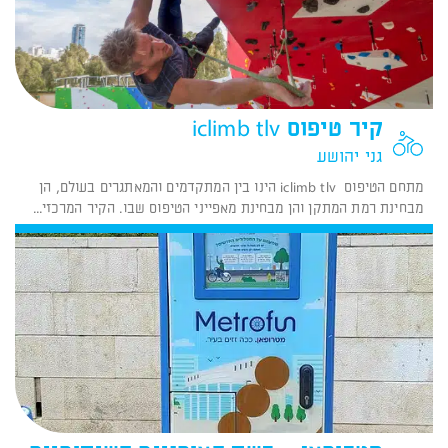
קיר טיפוס iclimb tlv
גני יהושע
מתחם הטיפוס iclimb tlv הינו בין המתקדמים והמאתגרים בעולם, הן
מבחינת רמת המתקן והן מבחינת מאפייני הטיפוס שבו. הקיר המרכזי...