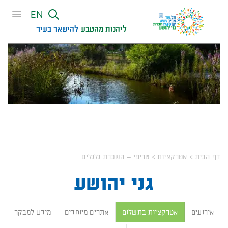
שִׂים
EN
לֵב:
בְּאֲתָר
ליהנות מהטבע
להישאר בעיר​
זֶה
מֻפְעֶלֶת
מַעֲרֶכֶת
נָגִישׁ
בִּקְלִיק
הַמְּסַיַּעַת
לִנְגִישׁוּת
גני יהושע
הָאֲתָר.
דף הבית
>
אטרקציות
>
טריפי – השכרת גלגלים
גני יהושע
אירועים
אטרקציות בתשלום
אתרים מיוחדים
מידע למבקר