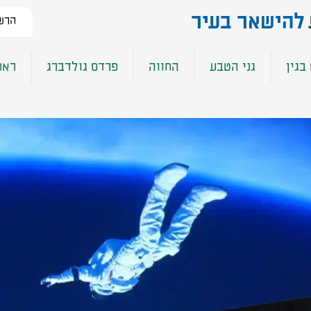
להישאר בעיר​
הרשמ
בגין
גני הטבע
החווה
פרדס גולדברג
ראש