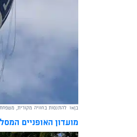
בןאו להתנסות בחוויה מקורית, משפחתי
מועדון האופניים המסל