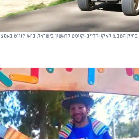
בחיק הטבע! האקו-דרייב-קווסט הראשון בישראל. בואו לנווט באמצ