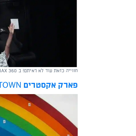
קוֹרֵא־מָסָךְ;
לְחַץ
Control-
F10
לִפְתִיחַת
תַּפְרִיט
נְגִישׁוּת.
חווייה כזאת עוד לא ראיתם! ב CINEMAX 360 אתם חלק מהסרט. חוויה רב חושית של צפיה ב 360 מעלות, בשילוב…
פארק אקסטרים SKYTOWN