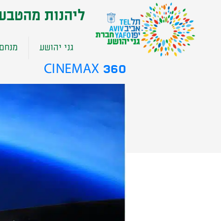
שִׂים
ליהנות מהטבע
לֵב:
בְּאֲתָר
זֶה
גני יהושע
מנחם 
מֻפְעֶלֶת
מַעֲרֶכֶת
CINEMAX 360
נָגִישׁ
בִּקְלִיק
הַמְּסַיַּעַת
לִנְגִישׁוּת
הָאֲתָר.
לְחַץ
Control-
F11
לְהַתְאָמַת
הָאֲתָר
לְעִוְורִים
הַמִּשְׁתַּמְּשִׁים
בְּתוֹכְנַת