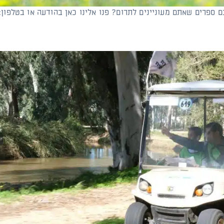
עוניינים לתרום? פנו אלינו כאן בהודעה או בטלפון: 03-6422828 ונדאג שהספרים יגיעו