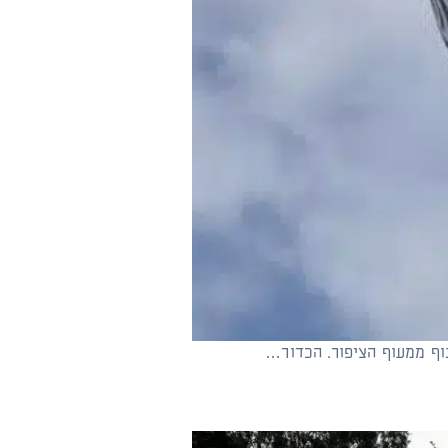
וף ממעוף הציפור. הכדור…