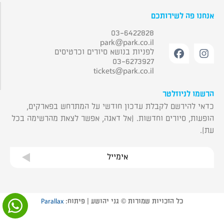
אנחנו פה לשירותכם
03-6422828
park@park.co.il
לפניות בנושא סיורים וכרטיסים
03-6273927
tickets@park.co.il
הרשמו לניוזלטר
כדאי להירשם לקבלת עדכון חודשי על המתרחש בפארקים,
הופעות, סיורים וחדשות. (אל דאגה, אפשר לצאת מהרשימה בכל
עת).
אימייל
כל הזכויות שמורות © גני יהושע | פיתוח:
Parallax