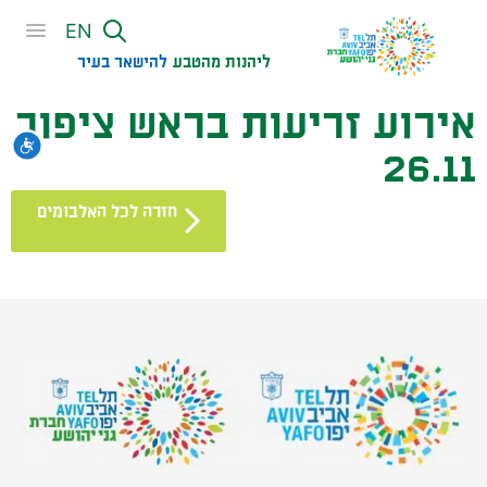
שִׂים
EN
לֵב:
בְּאֲתָר
ליהנות מהטבע
להישאר בעיר​
זֶה
אירוע זריעות בראש ציפור
מֻפְעֶלֶת
מַעֲרֶכֶת
נגי
26.11
נָגִישׁ
בִּקְלִיק
חזרה לכל האלבומים
הַמְּסַיַּעַת
לִנְגִישׁוּת
הָאֲתָר.