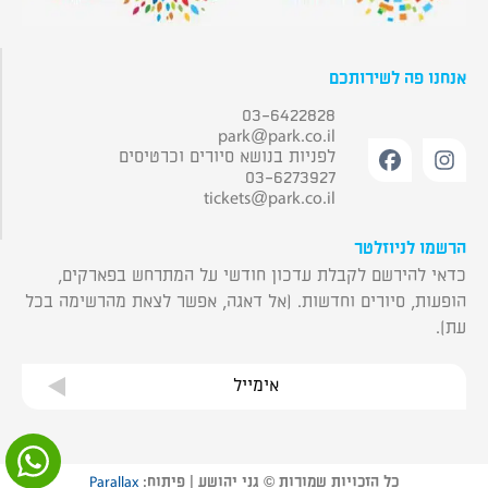
אנחנו פה לשירותכם
03-6422828
park@park.co.il
לפניות בנושא סיורים וכרטיסים
03-6273927
tickets@park.co.il
הרשמו לניוזלטר
כדאי להירשם לקבלת עדכון חודשי על המתרחש בפארקים,
הופעות, סיורים וחדשות. (אל דאגה, אפשר לצאת מהרשימה בכל
עת).
אימייל
כל הזכויות שמורות © גני יהושע | פיתוח:
Parallax