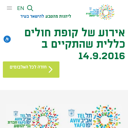
שִׂים
EN
לֵב:
בְּאֲתָר
ליהנות מהטבע
להישאר בעיר​
זֶה
אירוע של קופת חולים
מֻפְעֶלֶת
מַעֲרֶכֶת
נגי
כללית שהתקיים ב
נָגִישׁ
בִּקְלִיק
14.9.2016
הַמְּסַיַּעַת
לִנְגִישׁוּת
חזרה לכל האלבומים
הָאֲתָר.