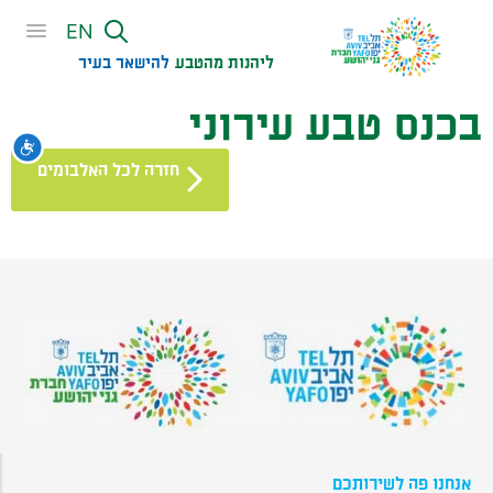
שִׂים
EN
לֵב:
בְּאֲתָר
ליהנות מהטבע
להישאר בעיר​
זֶה
בכנס טבע עירוני
מֻפְעֶלֶת
מַעֲרֶכֶת
נגי
נָגִישׁ
חזרה לכל האלבומים
בִּקְלִיק
הַמְּסַיַּעַת
לִנְגִישׁוּת
הָאֲתָר.
אנחנו פה לשירותכם