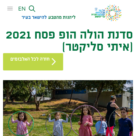
שִׂים
EN
לֵב:
בְּאֲתָר
ליהנות מהטבע
להישאר בעיר​
זֶה
סדנת הולה הופ פסח 2021
מֻפְעֶלֶת
מַעֲרֶכֶת
(איתי סליקטר)
נָגִישׁ
בִּקְלִיק
חזרה לכל האלבומים
הַמְּסַיַּעַת
לִנְגִישׁוּת
הָאֲתָר.