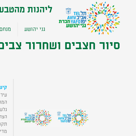
שִׂים
ליהנות מהטבע
לֵב:
בְּאֲתָר
זֶה
גני יהושע
מנחם 
מֻפְעֶלֶת
מַעֲרֶכֶת
סיור חצבים ושחרור צבים 6-09-17
נָגִישׁ
בִּקְלִיק
הַמְּסַיַּעַת
לִנְגִישׁוּת
הָאֲתָר.
לְחַץ
קישו
Control-
עירי
F11
המו
לְהַתְאָמַת
גלע
הָאֲתָר
הצה
לְעִוְורִים
תקנו
הַמִּשְׁתַּמְּשִׁים
מדינ
בְּתוֹכְנַת