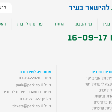
להישאר בעיר​
הרשמ
בגין
גני הטבע
החווה
פרדס גולדברג
ראש
1
רים חשובים
אנחנו פה לשירותכם
משרד 03-6422828
ית תל אביב יפו
עצה לישראל יפה
מייל
park@park.co.il
ד לזכרם
פניות בנושא כרטיסים לסיורים:
רת נגישות
טלפון 03-6273927
ן כרטיסים
מייל
tickets@park.co.il
יות פרטיות