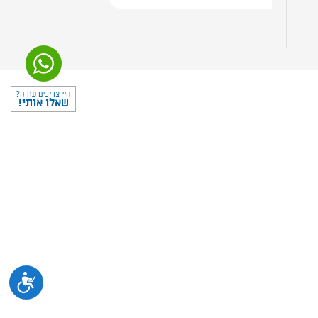
היי צריכים עזרה?
שאלו אותי!
נגיש