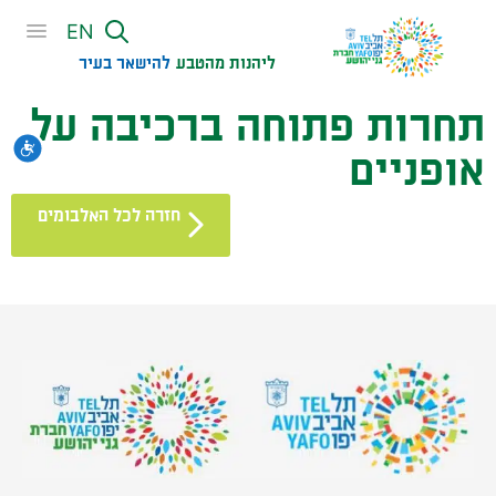
שִׂים
EN
לֵב:
בְּאֲתָר
ליהנות מהטבע
להישאר בעיר​
זֶה
תחרות פתוחה ברכיבה על
מֻפְעֶלֶת
מַעֲרֶכֶת
נגי
אופניים
נָגִישׁ
בִּקְלִיק
חזרה לכל האלבומים
הַמְּסַיַּעַת
לִנְגִישׁוּת
הָאֲתָר.