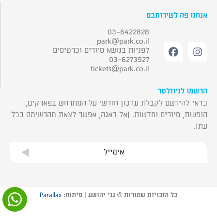
אנחנו פה לשירותכם
03-6422828
park@park.co.il
לפניות בנושא סיורים וכרטיסים
03-6273927
tickets@park.co.il
הרשמו לניוזלטר
כדאי להירשם לקבלת עדכון חודשי על המתרחש בפארקים,
הופעות, סיורים וחדשות. (אל דאגה, אפשר לצאת מהרשימה בכל
עת).
אימייל
כל הזכויות שמורות © גני יהושע | פיתוח:
Parallax