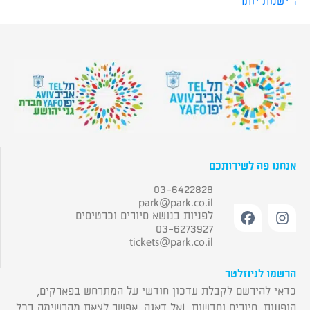
←
ישנות יותר
אנחנו פה לשירותכם
03-6422828
park@park.co.il
לפניות בנושא סיורים וכרטיסים
03-6273927
tickets@park.co.il
הרשמו לניוזלטר
כדאי להירשם לקבלת עדכון חודשי על המתרחש בפארקים,
הופעות, סיורים וחדשות. (אל דאגה, אפשר לצאת מהרשימה בכל