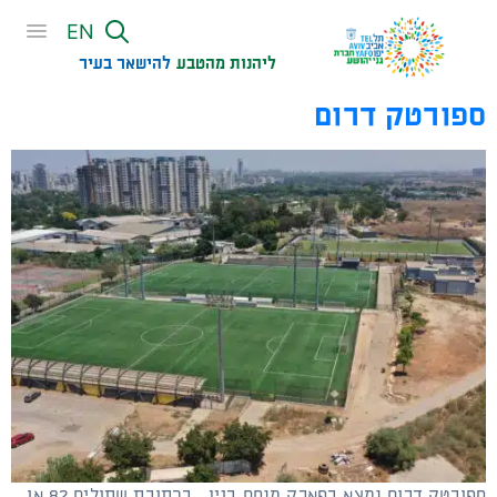
שִׂים
EN
לֵב:
בְּאֲתָר
ליהנות מהטבע
להישאר בעיר​
זֶה
ספורטק דרום
מֻפְעֶלֶת
מַעֲרֶכֶת
נָגִישׁ
בִּקְלִיק
הַמְּסַיַּעַת
לִנְגִישׁוּת
הָאֲתָר.
ספורטק דרום נמצא בפארק מנחם בגין, בכתובת שתולים 82 או