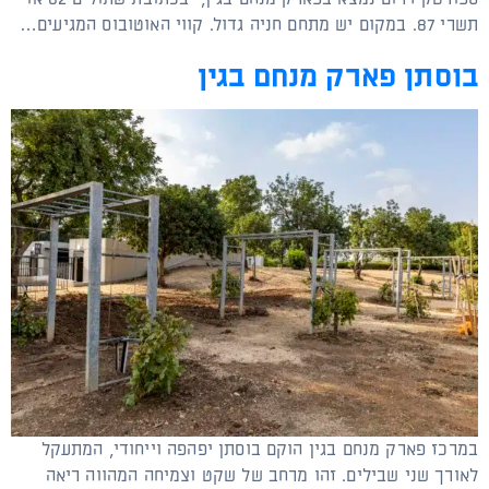
תשרי 87. במקום יש מתחם חניה גדול. קווי האוטובוס המגיעים…
בוסתן פארק מנחם בגין
במרכז פארק מנחם בגין הוקם בוסתן יפהפה וייחודי, המתעקל
לאורך שני שבילים. זהו מרחב של שקט וצמיחה המהווה ריאה