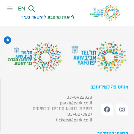
שִׂים
EN
לֵב:
בְּאֲתָר
ליהנות מהטבע
להישאר בעיר​
זֶה
מֻפְעֶלֶת
מַעֲרֶכֶת
נגי
נָגִישׁ
בִּקְלִיק
הַמְּסַיַּעַת
לִנְגִישׁוּת
הָאֲתָר.
אנחנו פה לשירותכם
03-6422828
park@park.co.il
לפניות בנושא סיורים וכרטיסים
03-6273927
tickets@park.co.il
הרשמו לניוזלטר