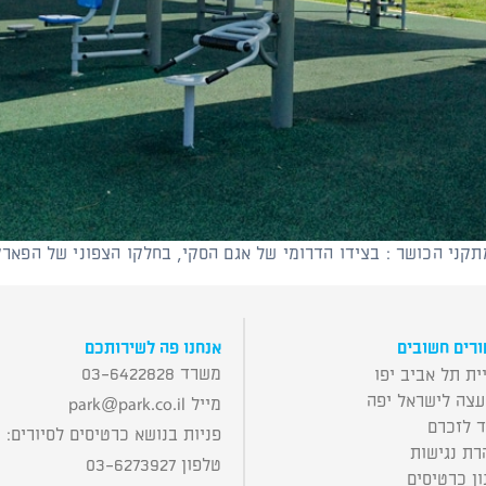
תקני הכושר : בצידו הדרומי של אגם הסקי, בחלקו הצפוני של הפאר
רים חשובים
אנחנו פה לשירותכם
משרד 03-6422828
ית תל אביב יפו
עצה לישראל יפה
מייל
park@park.co.il
ד לזכרם
פניות בנושא כרטיסים לסיורים:
רת נגישות
טלפון 03-6273927
ן כרטיסים