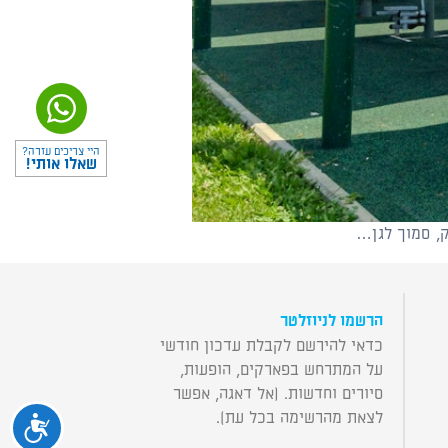
היי צריכים עזרה?
שאלו אותי!
ק, סמוך לגן…
הרשמו לניוזלטר
כדאי להירשם לקבלת עדכון חודשי
על המתרחש בפארקים, הופעות,
סיורים וחדשות. (אל דאגה, אפשר
לצאת מהרשימה בכל עת).
נגיש