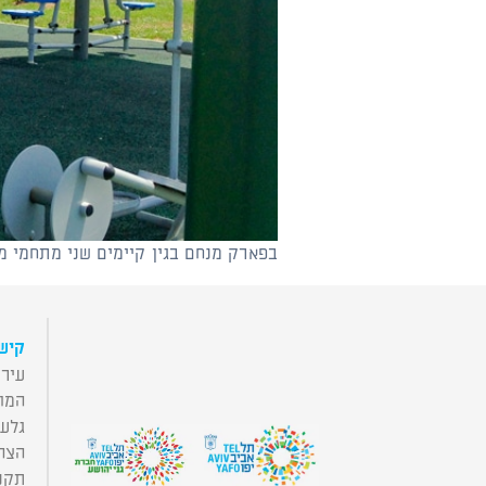
קוֹרֵא־מָסָךְ;
לְחַץ
Control-
F10
לִפְתִיחַת
תַּפְרִיט
נְגִישׁוּת.
בפארק מנחם בגין קיימים שני מתחמי מ
קישו
עירי
המו
גלע
הצה
תקנו