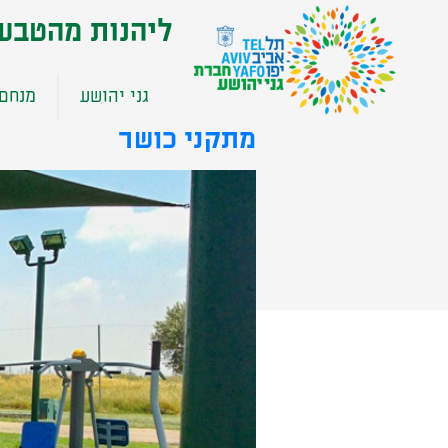
שִׂים
ליהנות מהטבע
לֵב:
בְּאֲתָר
זֶה
גני יהושע
מנחם 
מֻפְעֶלֶת
מַעֲרֶכֶת
מתקני כושר
נָגִישׁ
בִּקְלִיק
הַמְּסַיַּעַת
לִנְגִישׁוּת
הָאֲתָר.
לְחַץ
Control-
F11
לְהַתְאָמַת
הָאֲתָר
לְעִוְורִים
הַמִּשְׁתַּמְּשִׁים
בְּתוֹכְנַת