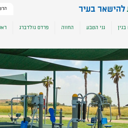
להישאר בעיר​
הרשמ
בגין
גני הטבע
החווה
פרדס גולדברג
ראש