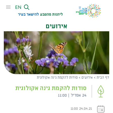
שִׂים
EN
לֵב:
בְּאֲתָר
ליהנות מהטבע
להישאר בעיר​
זֶה
אירועים
מֻפְעֶלֶת
מַעֲרֶכֶת
נָגִישׁ
בִּקְלִיק
הַמְּסַיַּעַת
לִנְגִישׁוּת
הָאֲתָר.
דף הבית
>
אירועים
>
סודות להקמת גינה אקולוגית
סודות להקמת גינה אקולוגית
24 אפריל | 11:00
24.04.21 11:00