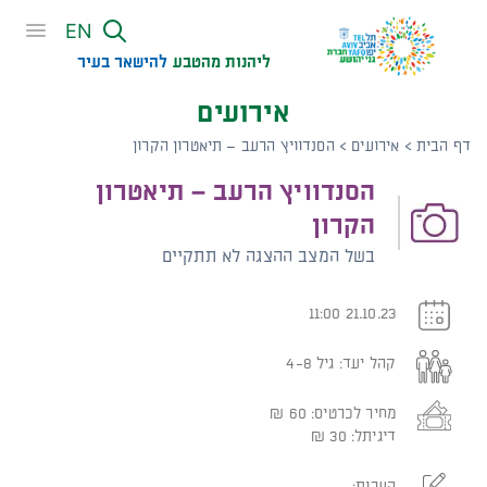
שִׂים
EN
לֵב:
בְּאֲתָר
ליהנות מהטבע
להישאר בעיר​
זֶה
אירועים
מֻפְעֶלֶת
מַעֲרֶכֶת
דף הבית
>
אירועים
>
הסנדוויץ הרעב – תיאטרון הקרון
נָגִישׁ
הסנדוויץ הרעב – תיאטרון
בִּקְלִיק
הַמְּסַיַּעַת
הקרון
לִנְגִישׁוּת
בשל המצב ההצגה לא תתקיים
הָאֲתָר.
21.10.23 11:00
קהל יעד:
גיל 4-8
מחיר לכרטיס:
60
₪
דיגיתל:
30
₪
הערות: