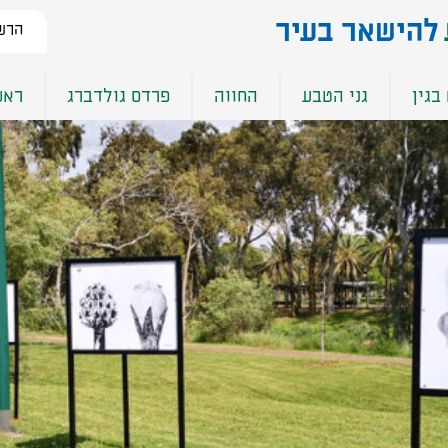
להישאר בעיר​
הרשמ
בגין
גני הטבע
החווה
פרדס גולדברג
ראש