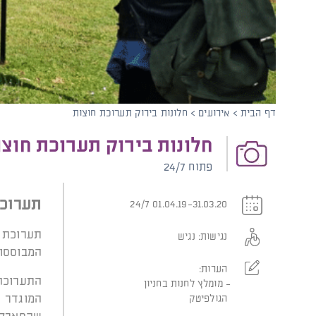
קוֹרֵא־מָסָךְ;
לְחַץ
Control-
F10
לִפְתִיחַת
תַּפְרִיט
נְגִישׁוּת.
דף הבית
>
אירועים
>
חלונות בירוק תערוכת חוצות
חלונות בירוק תערוכת חוצו
פתוח 24/7
תערוכת
01.04.19-31.03.20 24/7
תערוכת צ
נגישות:
נגיש
המבוססו
הערות:
התערוכה
מומלץ לחנות בחניון
המוגדר 
הגולפיטק