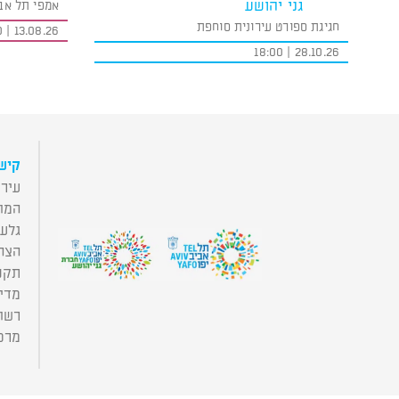
גני יהושע
אמפי תל אב
חגיגת ספורט עירונית סוחפת
13.08.26 | 19:00
28.10.26 | 18:00
קישו
עירי
המו
גלע
הצה
תקנו
מדינ
רשות
מרכז