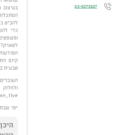
שהפארק ע
03-6273927
בעיצוב 
הסתכלות
להביט בפ
כדי להכ
ומשפטים 
לפארק? 
המודעות 
קיום הת
טבעית בי
העוברים
ולחלוק
#windows_in_green_tlv
"מי שבתנ
היכן