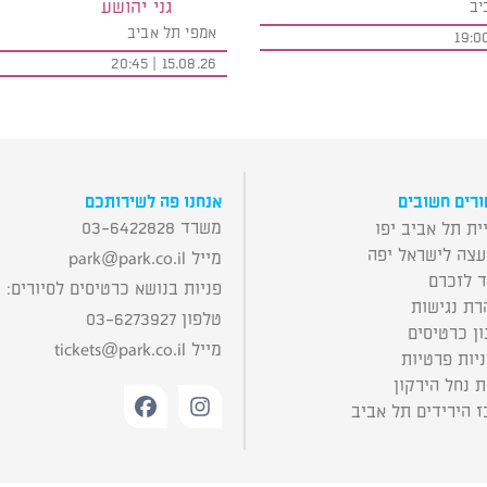
גני יהושע
יב
אמפי תל אביב
15.08.26 | 20:45
רים חשובים
אנחנו פה לשירותכם
משרד 03-6422828
ית תל אביב יפו
עצה לישראל יפה
מייל
park@park.co.il
ד לזכרם
פניות בנושא כרטיסים לסיורים:
רת נגישות
טלפון 03-6273927
ן כרטיסים
מייל
tickets@park.co.il
יות פרטיות
 נחל הירקון
 הירידים תל אביב