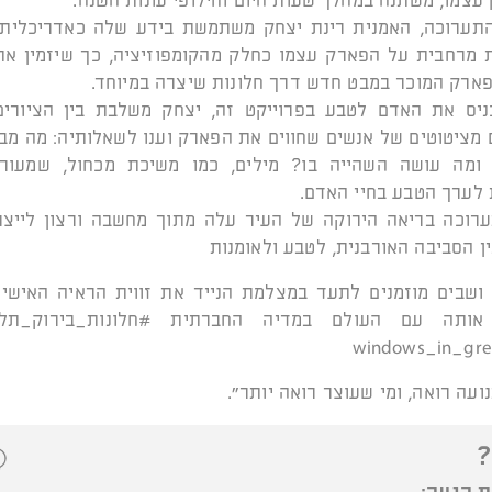
צמו, משתנה במהלך שעות היום וחילופי עונות השנה.
התערוכה, האמנית רינת יצחק משתמשת בידע שלה כאדריכלית, 
 מרחבית על הפארק עצמו כחלק מהקומפוזיציה, כך שיזמין את
ארק המוכר במבט חדש דרך חלונות שיצרה במיוחד.
ניס את האדם לטבע בפרוייקט זה, יצחק משלבת בין הציורים,
מציטוטים של אנשים שחווים את הפארק וענו לשאלותיה: מה מב
ומה עושה השהייה בו? מילים, כמו משיכת מכחול, שמעור
לערך הטבע בחיי האדם.
ערוכה בריאה הירוקה של העיר עלה מתוך מחשבה ורצון לייצר
ן הסביבה האורבנית, לטבע ולאומנות
 ושבים מוזמנים לתעד במצלמת הנייד את זווית הראיה האישי
 אותה עם העולם במדיה החברתית #חלונות_בירוק_תלא
ועה רואה, ומי שעוצר רואה יותר".
?