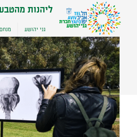
שִׂים
ליהנות מהטבע
לֵב:
בְּאֲתָר
זֶה
גני יהושע
מנחם 
מֻפְעֶלֶת
מַעֲרֶכֶת
נָגִישׁ
בִּקְלִיק
הַמְּסַיַּעַת
לִנְגִישׁוּת
הָאֲתָר.
לְחַץ
Control-
F11
לְהַתְאָמַת
הָאֲתָר
לְעִוְורִים
הַמִּשְׁתַּמְּשִׁים
בְּתוֹכְנַת