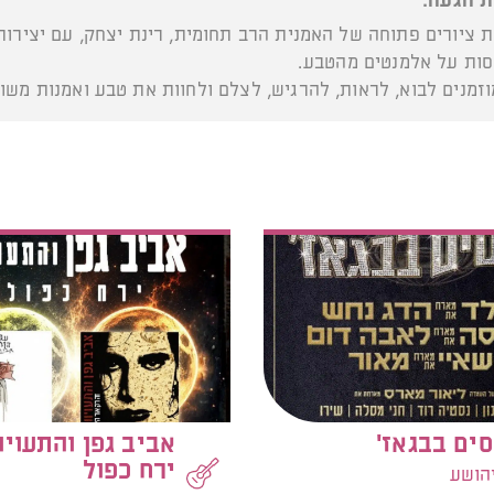
ת הגעה:
 ציורים פתוחה של האמנית הרב תחומית, רינת יצחק, עם יצירות
ות על אלמנטים מהטבע.
זמנים לבוא, לראות, להרגיש, לצלם ולחוות את טבע ואמנות משול
ים בבגאז'
אביב גפן והתעויו
ירח כפול
יהושע