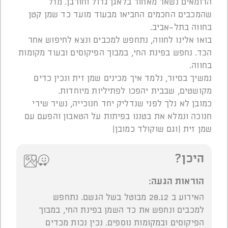
הרומאים נשאר מאחור בלאגן גדול וחורבן. מזל
שהמכבים החכמים החביאו מבעוד מועד כד שמן קטן
בחווה בתל-אביב.
בואו אלינו לחווה, נתחפש למכבים ונצא לחיפוש אחר
הכד. נחפש בפינת החי, במבוך הפיקוסים ובעוד מקומות
בחווה.
נמשיך בסיור, נלמד איך מכינים שמן זית ונכין כדים
מקושטים, שבבית יהפכו לפתיליות מיוחדות.
כמובן לא נלך לפני שנדליק יחד חנוכייה, נשיר שירי
חנוכה ונמלא את בטננו בפיתות על הטאבון והפעם עם
שמן זית (וגם שוקולד כמובן)
היכן?
הוראות הגעה:
האירוע ב 28.12 מבוטל בשל הגשם. נתחפש
למכבים ונחפש את כד השמן בפינת החי, במבוך
הפיקוסים ובמקומות נוספים. נכין נכות מכדים