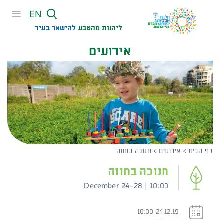
שִׂים
EN
לֵב:
בְּאֲתָר
ליהנות מהטבע
להישאר בעיר​
זֶה
אירועים
מֻפְעֶלֶת
מַעֲרֶכֶת
נָגִישׁ
בִּקְלִיק
הַמְּסַיַּעַת
לִנְגִישׁוּת
הָאֲתָר.
דף הבית
>
אירועים
>
חנוכה בחווה
חנוכה בחווה
December 24-28 | 10:00
24.12.19 10:00