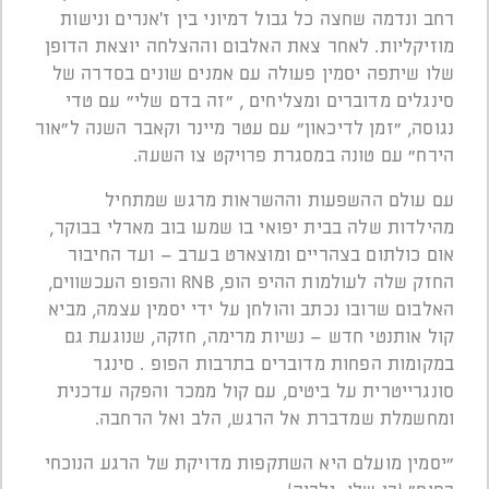
רחב ונדמה שחצה כל גבול דמיוני בין ז'אנרים ונישות
מוזיקליות. לאחר צאת האלבום וההצלחה יוצאת הדופן
שלו שיתפה יסמין פעולה עם אמנים שונים בסדרה של
סינגלים מדוברים ומצליחים , "זה בדם שלי" עם טדי
נגוסה, "זמן לדיכאון" עם עטר מיינר וקאבר השנה ל"אור
הירח" עם טונה במסגרת פרויקט צו השעה.
עם עולם ההשפעות וההשראות מרגש שמתחיל
מהילדות שלה בבית יפואי בו שמעו בוב מארלי בבוקר,
אום כולתום בצהריים ומוצארט בערב – ועד החיבור
החזק שלה לעולמות ההיפ הופ, RNB והפופ העכשווים,
האלבום שרובו נכתב והולחן על ידי יסמין עצמה, מביא
קול אותנטי חדש – נשיות מרימה, חזקה, שנוגעת גם
במקומות הפחות מדוברים בתרבות הפופ . סינגר
סונגרייטרית על ביטים, עם קול ממכר והפקה עדכנית
ומחשמלת שמדברת אל הרגש, הלב ואל הרחבה.
"יסמין מועלם היא השתקפות מדויקת של הרגע הנוכחי