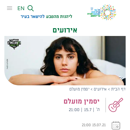
שִׂים
EN
לֵב:
בְּאֲתָר
ליהנות מהטבע
להישאר בעיר​
זֶה
אירועים
מֻפְעֶלֶת
מַעֲרֶכֶת
נָגִישׁ
בִּקְלִיק
הַמְּסַיַּעַת
לִנְגִישׁוּת
הָאֲתָר.
דף הבית
>
אירועים
>
יסמין מועלם
יסמין מועלם
ה' | 15.7 | 21:00
15.07.21 21:00