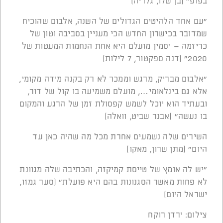
בפופ" (בן שלו, גלריה)
"עם אחד הלהיטים הגדולים של השנה, אלבום שהוכיח
שמדובר בכישרון החדש הכי מעניין בסביבה וטון של
כריזמה – יסמין מועלם היא אחת הנחמות המעטות של
2020" (דנה ספקטור, 7 לילות)
"אלבום מבריק, מרגש וממכר לא רק בקנה מידה מקומי,
אלא גם בינלאומי…, מועלם משמיעה בו קול של דור,
ובעתיד הוא יוכל לשמש קפסולת זמן של הרגע והמקום
בו נעשה" (אבנר שביט, וואלה)
השירים שלה נשמעים אחרת מכל מה שהיה כאן עד
היום" (מתן שרון, מאקו)
"יש לה אומץ של טייסת קמיקזה, והכתיבה שלה מגוונת
לא פחות מאשר הסגנונות בהם היא פועלת" (סער גמזו,
ישראל היום)
צילום: ירדן רוקח