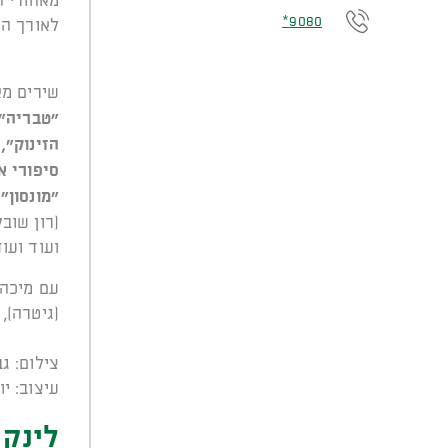
מאחורי ה
9080*
לאורך הש
שירים מא
"טבריה",
הזינוק",
סיפורי א
"מונסון"
(רון שובל
ועוד ועוד
עם מיכה 
(גיטרה), 
צילום: ג
עיצוב: יו
לינק 