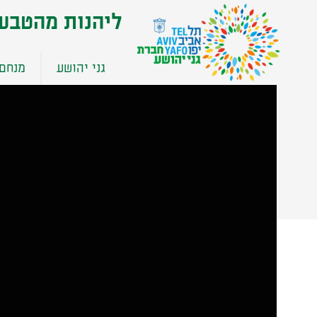
שִׂים
ליהנות מהטבע
לֵב:
בְּאֲתָר
זֶה
גני יהושע
מנחם 
מֻפְעֶלֶת
מַעֲרֶכֶת
נָגִישׁ
בִּקְלִיק
הַמְּסַיַּעַת
לִנְגִישׁוּת
הָאֲתָר.
לְחַץ
Control-
F11
לְהַתְאָמַת
הָאֲתָר
לְעִוְורִים
הַמִּשְׁתַּמְּשִׁים
בְּתוֹכְנַת