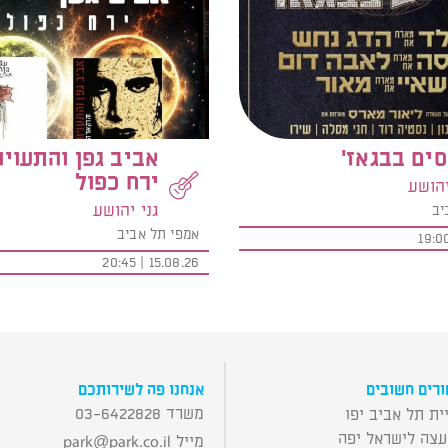
ים בבגאז'
אביב גפן והתעויו
ירח כפול
יהושע
גני יהושע
יב
אמפי תל אביב
15.08.26 | 20:45
רים חשובים
אנחנו פה לשירותכם
משרד 03-6422828
ית תל אביב יפו
עצה לישראל יפה
מייל
park@park.co.il