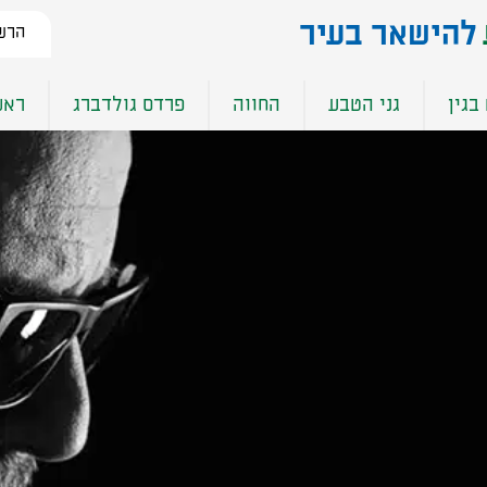
להישאר בעיר​
הרשמ
בגין
גני הטבע
החווה
פרדס גולדברג
ראש