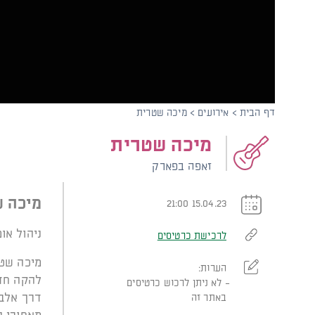
קוֹרֵא־מָסָךְ;
לְחַץ
Control-
F10
לִפְתִיחַת
תַּפְרִיט
נְגִישׁוּת.
דף הבית
>
אירועים
>
מיכה שטרית
מיכה שטרית
זאפה בפארק
מיכה ש
15.04.23 21:00
ניהול אומ
לרכישת כרטיסים
מיכה שטר
הערות:
להקה חד
לא ניתן לרכוש כרטיסים
דרך אלבו
באתר זה