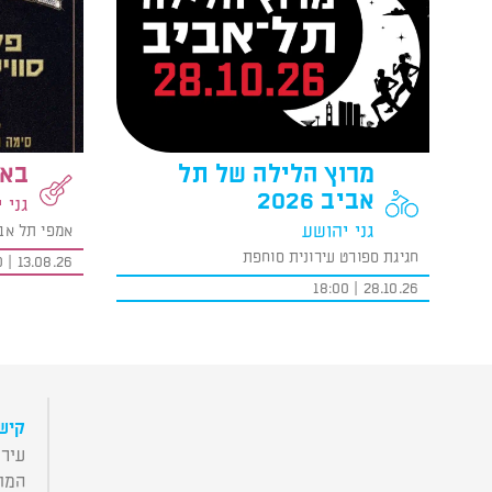
מרוץ הלילה של תל
באס
אביב 2026
גני 
גני יהושע
אמפי תל אב
חגיגת ספורט עירונית סוחפת
13.08.26 | 19:00
28.10.26 | 18:00
קישו
עירי
המו