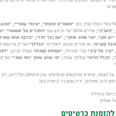
שירים ומפגשי הענקים עם גדולי המוזיקה הישראלית איתם שיתף
נים.
לבומי הסולו שלו, כמו
"מסמרים ונוצות", "אינתי עומרי", "נמנע 
 "באביב"
, שירים אותם יצר וביצע עם
"החברים של נטאשה": "על
 "יש זמן", "אני אוהב אותך", "אם כבר לבד", "בדקה אחת שפויה
הבה קטנים"
, או שירים שכתב לאחרים:
"בגללך"
(אריק איינשטיין)
, "עיר של קיץ"
(ברי סחרוף),
"שמחות קטנות"
(עמיר בניון),
"לפע
),
"בגלל הרוח"
(שלומי שבת),
"מי אוהב אותך יותר ממני"
(ארקדי
.
על הבמה, נבחרת מוזיקאים מופלאים: ערן מיטלמן (קלידים), רון 
תום להב (תופים), ירדן אשכנזי (גיטרה בס).
בריאל בהרליה
סי אוחיון
להזמנת כרטיסים