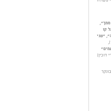
 פעולה
ממך",
 קו
", "שני
,
מים"
 דוכין)
בונקר