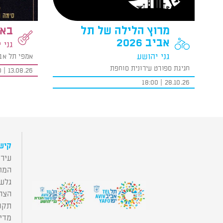
מרוץ הלילה של תל
באס
אביב 2026
גני 
גני יהושע
אמפי תל אב
חגיגת ספורט עירונית סוחפת
13.08.26 | 19:00
28.10.26 | 18:00
קישו
עירי
המו
גלע
הצה
תקנו
מדינ