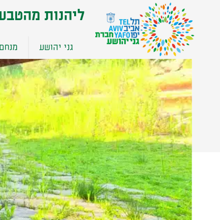
שִׂים
ליהנות מהטבע
לֵב:
בְּאֲתָר
זֶה
גני יהושע
מנחם 
מֻפְעֶלֶת
מַעֲרֶכֶת
נָגִישׁ
בִּקְלִיק
הַמְּסַיַּעַת
לִנְגִישׁוּת
הָאֲתָר.
לְחַץ
Control-
F11
לְהַתְאָמַת
הָאֲתָר
לְעִוְורִים
הַמִּשְׁתַּמְּשִׁים
בְּתוֹכְנַת