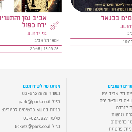
ים בבגאז'
אביב גפן והתעויו
ירח כפול
יהושע
גני יהושע
יב
אמפי תל אביב
15.08.26 | 20:45
רים חשובים
אנחנו פה לשירותכם
משרד 03-6422828
ית תל אביב יפו
עצה לישראל יפה
מייל
park@park.co.il
ד לזכרם
פניות בנושא כרטיסים לסיורים:
רת נגישות
טלפון 03-6273927
ן כרטיסים
מייל
tickets@park.co.il
יות פרטיות