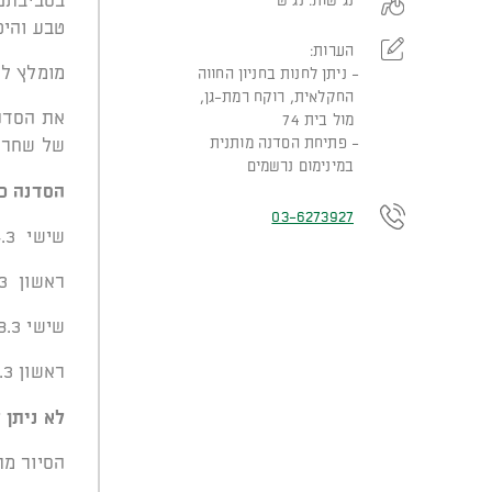
בסביבתם 
נגישות:
נגיש
טבע והיכ
הערות:
מומלץ להשתמש במצלמת LR
ניתן לחנות בחניון החווה
החקלאית, רוקח רמת-גן,
את הסדנה
מול בית 74
פתיחת הסדנה מותנית
של שחר
במינימום נרשמים
הסדנה כ
03-6273927
שישי 4.3 | מפגש פתיחה בוקר 6:00-9:00
ראשון 6.3 | מפגש ערב, צילום שקיעה ולילה 17:00-20:00
שישי 18.3 | מפגש בוקר בראש ציפור 6:00-9:00
ראשון 20.3 | מפגש עריכה ועיבוד תמונות בזום 18:00
לא ניתן 
הסיור מת