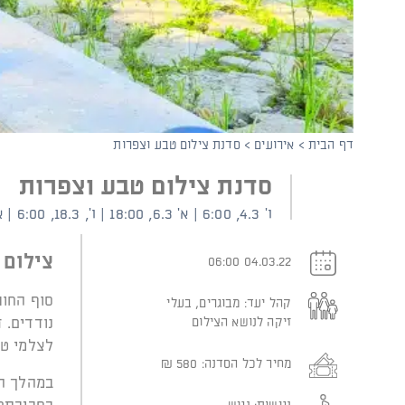
קוֹרֵא־מָסָךְ;
לְחַץ
Control-
F10
לִפְתִיחַת
תַּפְרִיט
נְגִישׁוּת.
דף הבית
>
אירועים
>
סדנת צילום טבע וצפרות
סדנת צילום טבע וצפרות
ו' 4.3, 6:00 | א' 6.3, 18:00 | ו', 18.3, 6:00 | א' 20.3, 18:00 (זום)
צילום 
04.03.22 06:00
סוף החור
קהל יעד:
מבוגרים, בעלי
זיקה לנושא הצילום
נודדים. 
לצלמי טב
מחיר לכל הסדנה:
580
₪
במהלך המ