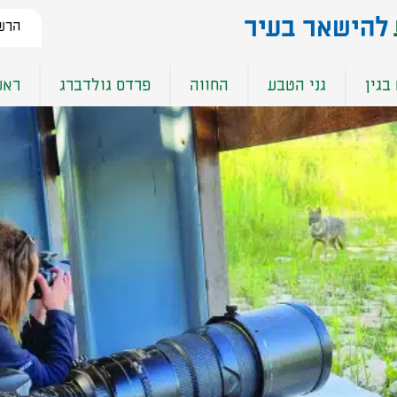
להישאר בעיר​
הרשמ
בגין
גני הטבע
החווה
פרדס גולדברג
ראש