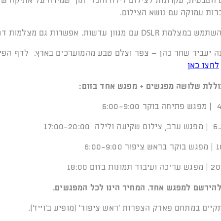
הטבעית, עקרונות לצילום לילה והכל תוך שמירה על אתיקה של
רות עמוקה עם נושא הצילום.
DS עם מגוון עדשות. אפשרות גם מצלמות דמוי Dslr.
 יעביר שחר כהן – צפר וצלם טבע מהמוערכים בארץ. לדף הפי
לחצו כאן
וללת שלושה מפגשים + מפגש אחד בזום:
להירשם למפגש אחד. המחיר הינו לכל המפגשים.
קיים במתחם פארק הצפרות 'ראש ציפור' (מופיע ב'וייז').