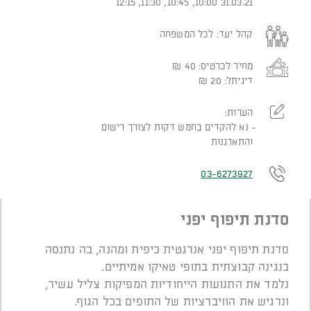
31.03.21 10:00, 10:45, 11:30, 12:15
קהל יעד:
לכל המשפחה
מחיר לכרטיס:
40
₪
דיגיתל:
20
₪
הערות:
נא להקדים בחמש דקות לצורך רישום
והתארגנות
03-6273927
סדנת תיפוף יפני
סדנת תיפוף יפני אנרגטית כיפית ומהנה, בה נתנסה
בנגינה קבוצתית בתופי טאיקו אמיתיים.
נלמד את התנועות הייחודיות המפיקות צליל עשיר,
ונרגיש את הוויברציות של התופים בכל הגוף.