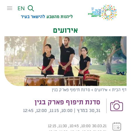
שִׂים
EN
לֵב:
בְּאֲתָר
ליהנות מהטבע
להישאר בעיר​
זֶה
אירועים
מֻפְעֶלֶת
מַעֲרֶכֶת
נָגִישׁ
בִּקְלִיק
הַמְּסַיַּעַת
לִנְגִישׁוּת
הָאֲתָר.
דף הבית
>
אירועים
>
סדנת תיפוף פארק בגין
סדנת תיפוף פארק בגין
30,31 במרץ | 10:00, 11:15, 12:00, 12:45
30.03.21 10:00, 10:45, 11:30, 12:15