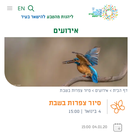
שִׂים
EN
לֵב:
בְּאֲתָר
ליהנות מהטבע
להישאר בעיר​
זֶה
אירועים
מֻפְעֶלֶת
מַעֲרֶכֶת
נָגִישׁ
בִּקְלִיק
הַמְּסַיַּעַת
לִנְגִישׁוּת
הָאֲתָר.
דף הבית
>
אירועים
>
סיור צפרות בשבת
סיור צפרות בשבת
4 בינואר | 15:00
04.01.20 15:00