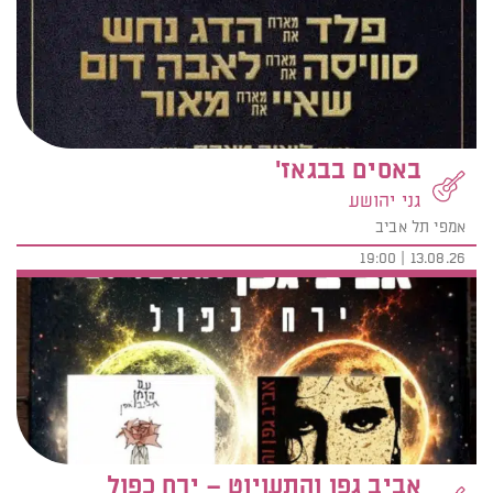
באסים בבגאז'
גני יהושע
אמפי תל אביב
13.08.26 | 19:00
אביב גפן והתעויוט – ירח כפול