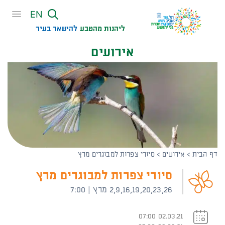
שִׂים
EN
לֵב:
בְּאֲתָר
ליהנות מהטבע
להישאר בעיר​
זֶה
אירועים
מֻפְעֶלֶת
מַעֲרֶכֶת
נָגִישׁ
בִּקְלִיק
הַמְּסַיַּעַת
לִנְגִישׁוּת
הָאֲתָר.
דף הבית
>
אירועים
>
סיורי צפרות למבוגרים מרץ
סיורי צפרות למבוגרים מרץ
2,9,16,19,20,23,26 מרץ | 7:00
02.03.21 07:00