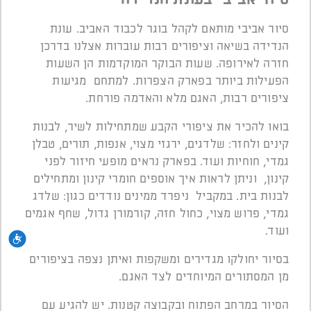
סיור אביבי מותאם לקהל בוגר לכבוד האביב. עונת
הנדידה בשיאה וציפורים רבות עוברות אצלנו בדרכן
חזרה לאירופה. שעות הבוקר המוקדמות הן השעות
הפעילות ביותר בפארק הצפרות. למתחם מגיעות
ציפורים רבות, האגם מלא והאדמה פורחת.
בואו להכיר את ציפורי הקבע שמתחילות לשיר, לבנות
קינים ולחזר: שלדגים, ירגזי מצוי, אנפות, תורים, טבלן
גמדי, חוחיות ועוד. בפארק נראים מופעי חיזור לפני
קינון, וניתן לראות איך אוספים חומרי קינון ומתחילים
לבנות בית. במקביל ניפרד ממינים נודדים כגון: שלדג
גמדי, פרוש מצוי, כחול חזה, קורמורן גדול, שחף אגמים
ועוד.
נגי
בסיור יחולקו מגדירים ומשקפות ואיתן נצפה בציפורים
מן המסתורים המיוחדים לצד האגם.
הסיור במרחב הפתוח ובקבוצה קטנות. יש להגיע עם