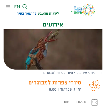
שִׂים
EN
לֵב:
בְּאֲתָר
ליהנות מהטבע
להישאר בעיר​
זֶה
אירועים
מֻפְעֶלֶת
מַעֲרֶכֶת
נָגִישׁ
בִּקְלִיק
הַמְּסַיַּעַת
לִנְגִישׁוּת
הָאֲתָר.
דף הבית
>
אירועים
>
סיורי צפרות למבוגרים
סיורי צפרות למבוגרים
ימי ג' פברואר | 9:00
04.02.20 09:00