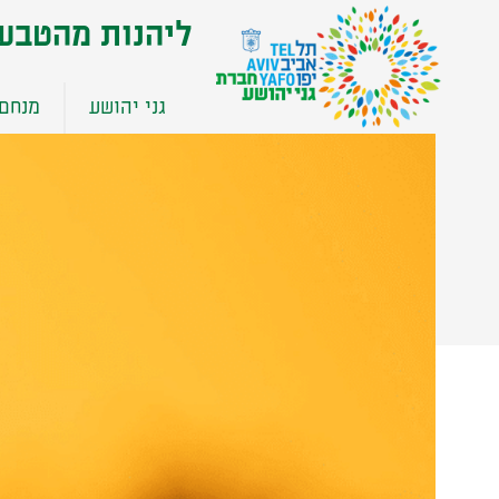
שִׂים
ליהנות מהטבע
לֵב:
בְּאֲתָר
זֶה
גני יהושע
מנחם 
מֻפְעֶלֶת
מַעֲרֶכֶת
נָגִישׁ
בִּקְלִיק
הַמְּסַיַּעַת
לִנְגִישׁוּת
הָאֲתָר.
לְחַץ
Control-
F11
לְהַתְאָמַת
הָאֲתָר
לְעִוְורִים
הַמִּשְׁתַּמְּשִׁים
בְּתוֹכְנַת