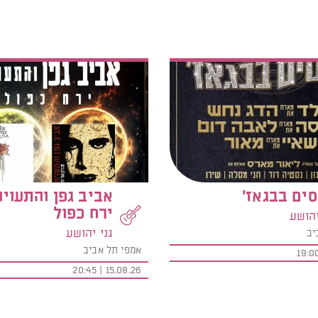
ים בבגאז'
אביב גפן והתעויו
ירח כפול
יהושע
גני יהושע
יב
אמפי תל אביב
15.08.26 | 20:45