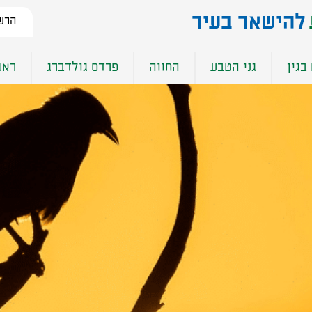
להישאר בעיר​
הרשמ
בגין
גני הטבע
החווה
פרדס גולדברג
ראש