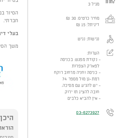
בסיור יח
מגיל 3
הסיור במ
מחיר כרטיס:
30
₪
חברתי.
דיגיתל:
15
₪
בעלי דיג
נגישות:
נגיש
משך הסי
הערות:
נקודת מפגש: בכניסה
לפארק הצפרות
כניסה וחניה מרחוב רוקח
רמת-גן מול מספר 74
יש להגיע עם מסיכה.
חובה להציג תו ירוק
אין להביא כלבים
03-6273927
היכן
הוראו
סיורים