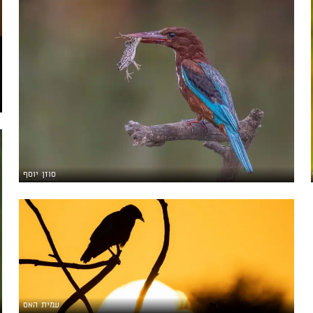
סוזן יוסף
עמית האס