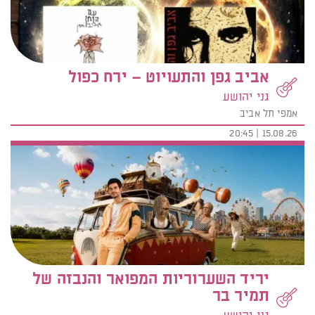
אביב גפן והתעויוט – ירח כפול
גני יהושע
אמפי תל אביב
15.08.26 | 20:45
יריד השערוריות המפואר והנבזה של
תמיר בר