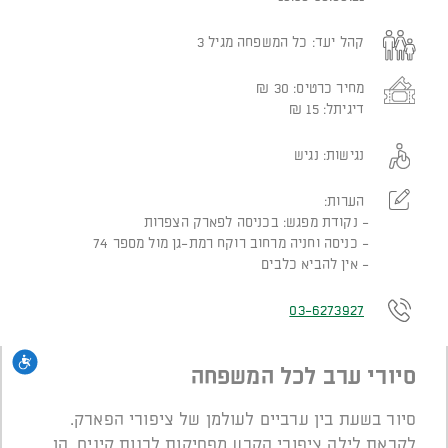
קהל יעד:
כל המשפחה מגיל 3
מחיר כרטיס:
30
₪
דיגיתל:
15
₪
נגישות:
נגיש
הערות:
נקודת מפגש: בכניסה לפארק הצפרות
כניסה וחניה מרחוב רוקח רמת-גן מול מספר 74
אין להביא כלבים
03-6273927
נגי
סיורי ערב לכל המשפחה
סיור בשעת בין ערביים לעולמן של ציפורי הפארק.
לקראת לילה ציפורי הקבע מפסיקות לבנות קינים. הן