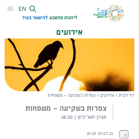
שִׂים
EN
לֵב:
בְּאֲתָר
ליהנות מהטבע
להישאר בעיר​
זֶה
אירועים
מֻפְעֶלֶת
מַעֲרֶכֶת
נָגִישׁ
בִּקְלִיק
הַמְּסַיַּעַת
לִנְגִישׁוּת
הָאֲתָר.
דף הבית
>
אירועים
>
צפרות בשקיעה – משפחות
צפרות בשקיעה – משפחות
מגוון תאריכים | 18:30
05.07.21 18:30