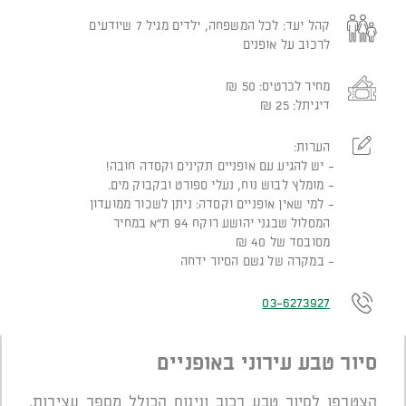
קהל יעד:
לכל המשפחה, ילדים מגיל 7 שיודעים
לרכוב על אופנים
מחיר לכרטיס:
50
₪
דיגיתל:
25
₪
הערות:
יש להגיע עם אופניים תקינים וקסדה חובה!
מומלץ לבוש נוח, נעלי ספורט ובקבוק מים.
למי שאין אופניים וקסדה: ניתן לשכור ממועדון
המסלול שבגני יהושע רוקח 94 ת"א במחיר
מסובסד של 40 ₪
במקרה של גשם הסיור ידחה
03-6273927
סיור טבע עירוני באופניים
הצטרפו לסיור טבע רכוב ונינוח הכולל מספר עצירות.