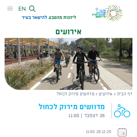
שִׂים
EN
לֵב:
בְּאֲתָר
ליהנות מהטבע
להישאר בעיר​
זֶה
אירועים
מֻפְעֶלֶת
מַעֲרֶכֶת
נָגִישׁ
בִּקְלִיק
הַמְּסַיַּעַת
לִנְגִישׁוּת
הָאֲתָר.
דף הבית
>
אירועים
>
מדוושים מירוק לכחול
מדוושים מירוק לכחול
26 דצמבר | 11:00
26.12.20 11:00