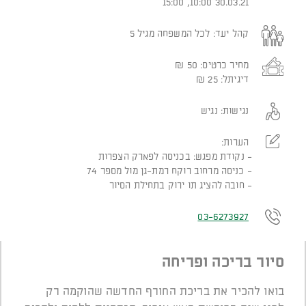
30.03.21 10:00, 15:00
קהל יעד:
לכל המשפחה מגיל 5
מחיר כרטיס:
50
₪
דיגיתל:
25
₪
נגישות:
נגיש
הערות:
נקודת מפגש: בכניסה לפארק הצפרות
כניסה מרחוב רוקח רמת-גן מול מספר 74
חובה להציג תו ירוק בתחילת הסיור
03-6273927
סיור בריכה ופריחה
בואו להכיר את בריכת החורף החדשה שהוקמה רק