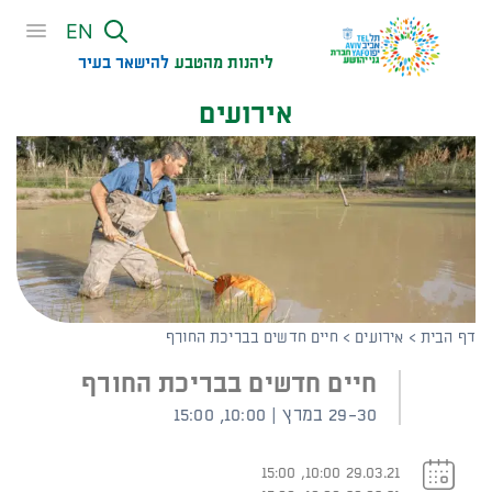
שִׂים
EN
לֵב:
בְּאֲתָר
ליהנות מהטבע
להישאר בעיר​
זֶה
אירועים
מֻפְעֶלֶת
מַעֲרֶכֶת
נָגִישׁ
בִּקְלִיק
הַמְּסַיַּעַת
לִנְגִישׁוּת
הָאֲתָר.
דף הבית
>
אירועים
>
חיים חדשים בבריכת החורף
חיים חדשים בבריכת החורף
29-30 במרץ | 10:00, 15:00
29.03.21 10:00, 15:00