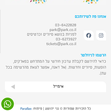
אנחנו פה לשירותכם
03-6422828
park@park.co.il
לפניות בנושא סיורים וכרטיסים
03-6273927
tickets@park.co.il
הרשמו לניוזלטר
כדאי להירשם לקבלת עדכון חודשי על המתרחש בפארקים,
הופעות, סיורים וחדשות. (אל דאגה, אפשר לצאת מהרשימה בכל
עת).
אימייל
כל הזכויות שמורות © גני יהושע | פיתוח:
Parallax