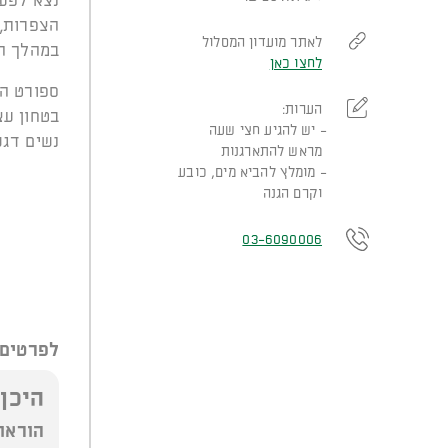
נצא לפעי
הצפרות, 
לאתר מועדון המסלול
במהלך הר
לחצו כאן
ספורט הר
הערות:
בטחון עצ
יש להגיע חצי שעה
נשים דגש
מראש להתארגנות
מומלץ להביא מים, כובע
וקרם הגנה
03-6090006
לפרטים 
היכן
הוראו