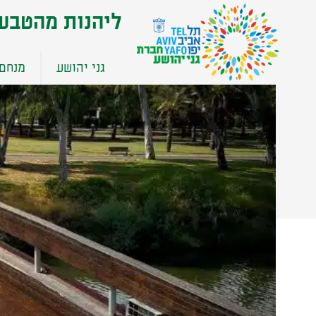
שִׂים
ליהנות מהטבע
לֵב:
בְּאֲתָר
זֶה
גני יהושע
מנחם 
מֻפְעֶלֶת
מַעֲרֶכֶת
נָגִישׁ
בִּקְלִיק
הַמְּסַיַּעַת
לִנְגִישׁוּת
הָאֲתָר.
לְחַץ
Control-
F11
לְהַתְאָמַת
הָאֲתָר
לְעִוְורִים
הַמִּשְׁתַּמְּשִׁים
בְּתוֹכְנַת