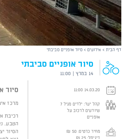
קוֹרֵא־מָסָךְ;
לְחַץ
Control-
F10
לִפְתִיחַת
תַּפְרִיט
נְגִישׁוּת.
דף הבית
>
אירועים
>
סיור אופניים סביבתי
סיור אופניים סביבתי
14 במרץ | 11:00
סיור א
14.03.20 11:00
מרכז אימ
קהל יעד:
ילדים מגיל 7
שיודעים לרכוב על
רכיבת או
אופניים
הטבע. נצ
הסיור יצ
מחיר כרטיס:
50
₪
דיגיתל:
25
₪