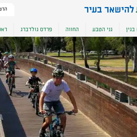
להישאר בעיר​
הרשמ
בגין
גני הטבע
החווה
פרדס גולדברג
ראש