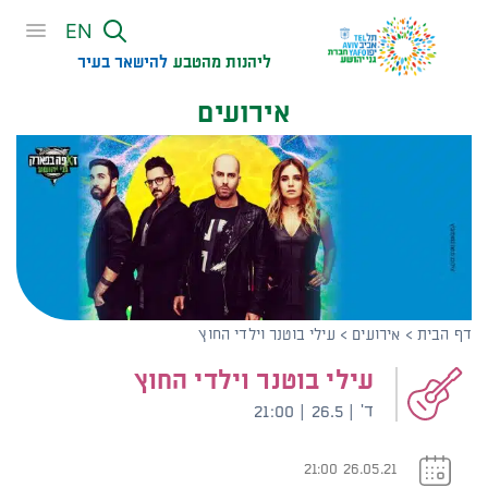
שִׂים
EN
לֵב:
בְּאֲתָר
ליהנות מהטבע
להישאר בעיר​
זֶה
אירועים
מֻפְעֶלֶת
מַעֲרֶכֶת
נָגִישׁ
בִּקְלִיק
הַמְּסַיַּעַת
לִנְגִישׁוּת
הָאֲתָר.
דף הבית
>
אירועים
>
עילי בוטנר וילדי החוץ
עילי בוטנר וילדי החוץ
ד' | 26.5 | 21:00
26.05.21 21:00