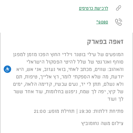
לרכישת כרטיסים
9080*
זאפה בפארק
המופעים של עילי בוטנר וילדי החוץ הפכו מזמן למפגן
סוחף ואנרגטי של שלל להיטי הפסקול הישראלי
נגי
והאהוב: שווים, מכתב לאחי, בואי נעזוב, אני אש, היא
יודעת, מה שלא הספקתי לומר, רץ אלייך, טיפות, תם
ולא נשלם, תתן לי יד, נעים עכשיו, קדימה הלאה, ימים
של קיץ, יפה לך שמח, ניפגש בחלומות, עוד אחד ששר
לך ועוד
פתיחת דלתות: 19:30 | תחילת מופע: 21:00
צילום משה נחומוביץ