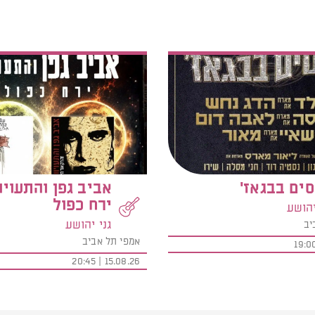
ים בבגאז'
אביב גפן והתעויו
ירח כפול
יהושע
גני יהושע
יב
אמפי תל אביב
15.08.26 | 20:45