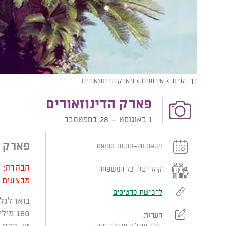
קוֹרֵא־מָסָךְ;
לְחַץ
Control-
F10
לִפְתִיחַת
תַּפְרִיט
נְגִישׁוּת.
דף הבית
>
אירועים
>
פארק הדינוזאורים
פארק הדינוזאורים
1 באוגוסט – 28 בספטמבר
פארק ד
01.08-28.09.21 09:00
הבהרה: ה
קהל יעד:
כל המשפחה
מבצעים ו
לרכישת כרטיסים
בואו לגל
180 מ
הערות: