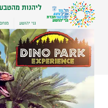
שִׂים
ליהנות מהטבע
לֵב:
בְּאֲתָר
זֶה
גני יהושע
מנחם 
מֻפְעֶלֶת
מַעֲרֶכֶת
נָגִישׁ
בִּקְלִיק
הַמְּסַיַּעַת
לִנְגִישׁוּת
הָאֲתָר.
לְחַץ
Control-
F11
לְהַתְאָמַת
הָאֲתָר
לְעִוְורִים
הַמִּשְׁתַּמְּשִׁים
בְּתוֹכְנַת