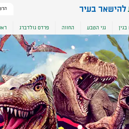
להישאר בעיר​
הרשמ
בגין
גני הטבע
החווה
פרדס גולדברג
ראש