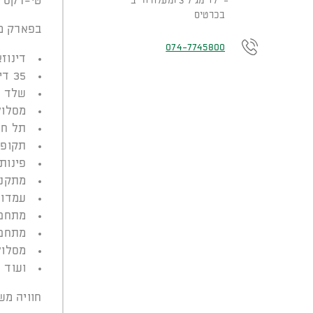
טי-רקס א
ילד מגיל 3 ומעלה חייב
בכרטיס
בפארק מח
074-7745800‬
דינוז
35 דינוזאורים ענקיים ודמויות פרהיסטוריות בין שבילי הפארק
שלד ה
מסלול
תל חפ
תקופת
פינות
מתקני
עמדות
מתחם 
מתחם 
מסלול
ועוד
חוויה מש