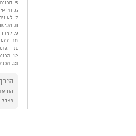
5. הכניסה מותנית בבידוק בטחוני ובחיפוש על גופו ובכליו של האורח.
6. חל איסור על הכנסת כלי נשק מכל סוג שהוא, לרבות סכינים ואולרים.
7. לא ניתן להפקיד נשק במקום.
8. העישון ברחבי הפארק – אסור!
9. לאחר הכניסה למתחם לא תתאפשר יציאה וכניסה
10. ההאירוע מצולם במצלמות אבטחה 24-7.
11. תפוסת קהל עד 3,000 איש בעת ובעונה.
12. הכניסה והשהייה בפארק על פי הנחיות משרד הבריאות – מומלץ לעקוב.
13. הכניסה בעטיית מסכה
היכן
הוראו
פארק ד