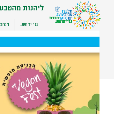
שִׂים
ליהנות מהטבע
לֵב:
בְּאֲתָר
זֶה
גני יהושע
מנחם 
מֻפְעֶלֶת
מַעֲרֶכֶת
נָגִישׁ
בִּקְלִיק
הַמְּסַיַּעַת
לִנְגִישׁוּת
הָאֲתָר.
לְחַץ
Control-
F11
לְהַתְאָמַת
הָאֲתָר
לְעִוְורִים
הַמִּשְׁתַּמְּשִׁים
בְּתוֹכְנַת