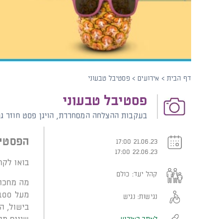
קוֹרֵא־מָסָךְ;
לְחַץ
Control-
F10
לִפְתִיחַת
תַּפְרִיט
נְגִישׁוּת.
דף הבית
>
אירועים
>
פסטיבל טבעוני
פסטיבל טבעוני
בעקבות ההצלחה המסחררת, הויגן פסט חוזר גם
הפסטיב
21.06.23 17:00
22.06.23 17:00
בואו לקחת חלק יחד עם 00
קהל יעד:
כולם
מה מחכה
נגישות:
נגיש
בישול, ה