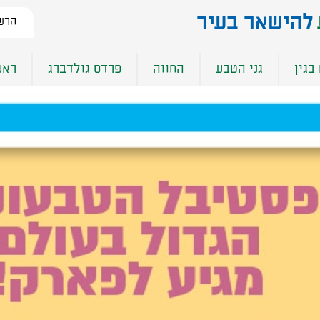
להישאר בעיר​
הרשמ
בגין
גני הטבע
החווה
פרדס גולדברג
ראש