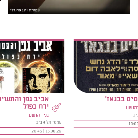
עמותת ויגן פרנדלי
ים בבגאז'
אביב גפן והתעויו
ירח כפול
יהושע
גני יהושע
יב
אמפי תל אביב
15.08.26 | 20:45