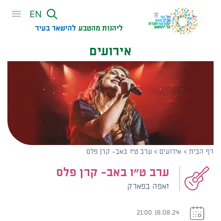
שִׂים
EN
לֵב:
בְּאֲתָר
ליהנות מהטבע
להישאר בעיר​
זֶה
אירועים
מֻפְעֶלֶת
מַעֲרֶכֶת
נָגִישׁ
בִּקְלִיק
הַמְּסַיַּעַת
לִנְגִישׁוּת
הָאֲתָר.
דף הבית
>
אירועים
>
ערב ט"ו באב- קרן פלס
ערב ט"ו באב- קרן פלס
זאפה בפארק
18.08.24 21:00