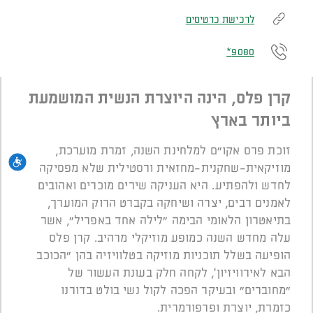
לרכישת כרטיסים
9080*
קרן פלס, הינה היוצרת הנשית המושמעת
ביותר בארץ
זוכת פרס אקו"ם למלחינת השנה, זמרת מוערכת,
נגי
מוזיקאית-שחקנית-מחזאית ורסטילית שלא מפסיקה
לחדש ולהפתיע. היא העניקה שירים מוכרים ואהובים
לאמנים רבים, יצרה ושיחקה בקברט הרוק המוערך,
בתיאטרון הלאומי הבימה "לילה אחד באפריל", אשר
עלה מחדש השנה כמופע מוזיקלי מרהיב. קרן פלס
הופיעה בשלל תוכניות מוזיקה בטלוויזיה בהן "הכוכב
הבא לאירוויזיון', לקחה חלק בעונת העשור של
"מחוברים" ובעיקר הפכה לקול נשי בולט בדורנו
כזמרת, יוצרת ופרפורמרית.