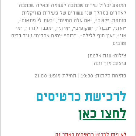
המופע יכלול שירים שכתבה לעצמה וכאלה שכתבה
לאחרים במהלך שני עשורים של פעילות מוזיקלית
סוחפת: ״לשם״, ״אם אלה החיים״, ״באת לי פתאום״,
״ואת״, ״מבול״, ״שקופים״, ״איתי״, ״מעבר לנהר״, ״מי
אני״, "אין סוף ללילה" , "בום" "ימים אחרים" ועוד רבים
וטובים.
צילום: ענת אלטמן
עיצוב: מור וזנה
פתיחת דלתות: 19:30 | תחילת מופע: 21:00
לרכישת כרטיסים
לחצו כאן
לא ניתן לרכוש כרטיסים באתר זה