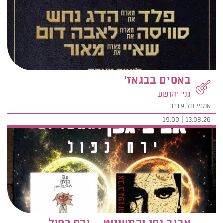
באסים בבגאז'
גני יהושע
אמפי תל אביב
13.08.26 | 19:00
אביב גפן והתעויוט – ירח כפול