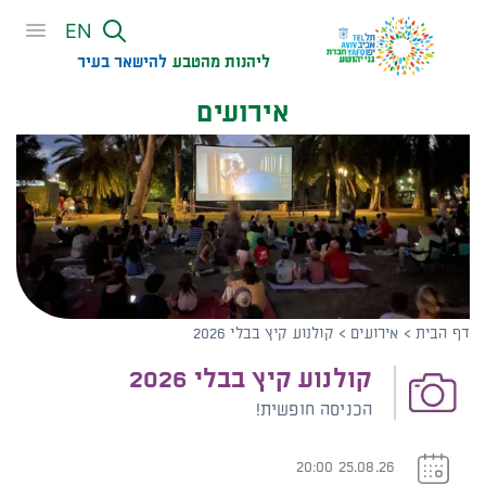
שִׂים
EN
לֵב:
בְּאֲתָר
ליהנות מהטבע
להישאר בעיר​
זֶה
אירועים
מֻפְעֶלֶת
מַעֲרֶכֶת
נָגִישׁ
בִּקְלִיק
הַמְּסַיַּעַת
לִנְגִישׁוּת
הָאֲתָר.
דף הבית
>
אירועים
>
קולנוע קיץ בבלי 2026
קולנוע קיץ בבלי 2026
הכניסה חופשית!
25.08.26 20:00