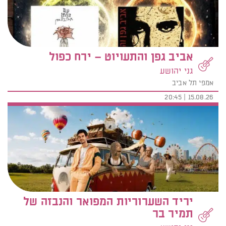
אביב גפן והתעויוט – ירח כפול
גני יהושע
אמפי תל אביב
15.08.26 | 20:45
יריד השערוריות המפואר והנבזה של
תמיר בר