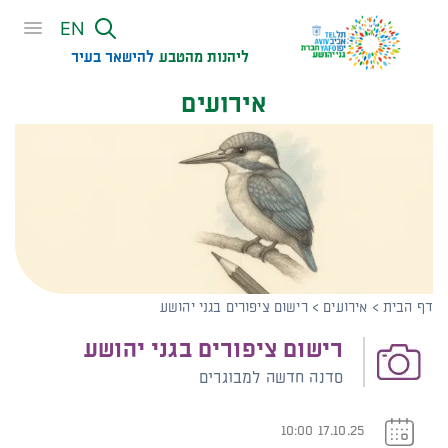
שִׂים
EN
לֵב:
בְּאֲתָר
ליהנות מהטבע
להישאר בעיר​
זֶה
אירועים
מֻפְעֶלֶת
מַעֲרֶכֶת
נָגִישׁ
בִּקְלִיק
הַמְּסַיַּעַת
לִנְגִישׁוּת
הָאֲתָר.
דף הבית
>
אירועים
>
רישום ציפורים בגני יהושע
רישום ציפורים בגני יהושע
סדנה חדשה למבוגרים
17.10.25 10:00