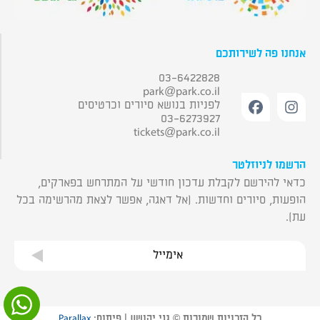
אנחנו פה לשירותכם
03-6422828
park@park.co.il
לפניות בנושא סיורים וכרטיסים
03-6273927
tickets@park.co.il
הרשמו לניוזלטר
כדאי להירשם לקבלת עדכון חודשי על המתרחש בפארקים,
הופעות, סיורים וחדשות. (אל דאגה, אפשר לצאת מהרשימה בכל
עת).
אימייל
כל הזכויות שמורות © גני יהושע | פיתוח:
Parallax