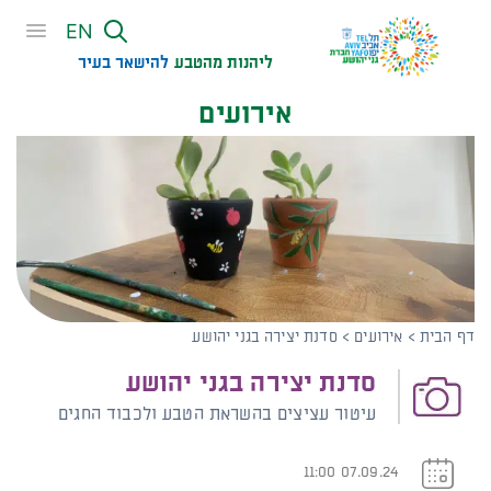
שִׂים
EN
לֵב:
בְּאֲתָר
ליהנות מהטבע
להישאר בעיר​
זֶה
אירועים
מֻפְעֶלֶת
מַעֲרֶכֶת
נָגִישׁ
בִּקְלִיק
הַמְּסַיַּעַת
לִנְגִישׁוּת
הָאֲתָר.
דף הבית
>
אירועים
>
סדנת יצירה בגני יהושע
סדנת יצירה בגני יהושע
עיטור עציצים בהשראת הטבע ולכבוד החגים
07.09.24 11:00