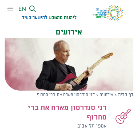
שִׂים
EN
לֵב:
בְּאֲתָר
ליהנות מהטבע
להישאר בעיר​
זֶה
אירועים
מֻפְעֶלֶת
מַעֲרֶכֶת
נָגִישׁ
בִּקְלִיק
הַמְּסַיַּעַת
לִנְגִישׁוּת
הָאֲתָר.
דף הבית
>
אירועים
>
דני סנדרסון מארח את ברי סחרוף
דני סנדרסון מארח את ברי
סחרוף
אמפי תל אביב