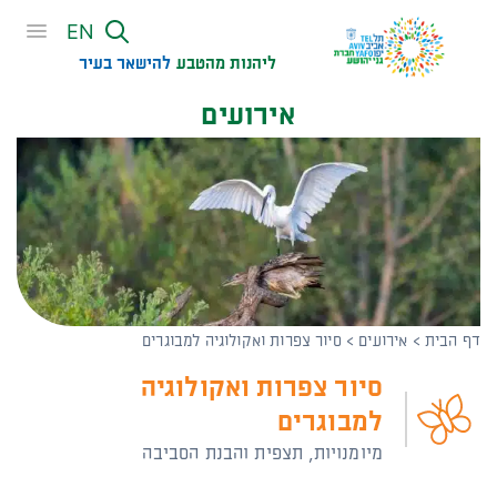
שִׂים
EN
לֵב:
בְּאֲתָר
ליהנות מהטבע
להישאר בעיר​
זֶה
אירועים
מֻפְעֶלֶת
מַעֲרֶכֶת
נָגִישׁ
בִּקְלִיק
הַמְּסַיַּעַת
לִנְגִישׁוּת
הָאֲתָר.
דף הבית
>
אירועים
>
סיור צפרות ואקולוגיה למבוגרים
סיור צפרות ואקולוגיה
למבוגרים
מיומנויות, תצפית והבנת הסביבה