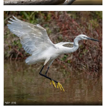
עמית האס
סוזן יוסף