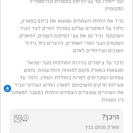
ועל ייחודו של עץ הרימון במסורת ובהיסטוריה
המקומית.
נכיר את החיות והצמחים שמצאו את ביתם בפארק,
נלמד על האתגרים שלהם במהלך החיים לצד העיר
השוקקת.
נכיר גם את עצי הפיקוס השונים, התאנים,
השקמים ועצי הפרי האחרים, היוצרים בתי גידול
חשובים ושירותיים לאדם.
נדבר על ציפורים נודדות החולפות מעל ישראל
ומוצאות בפארק מקום למנוחה והתרעננות, נחפש
צמחים המקדימים לפרוח בתחילת הסתיו, נלמד על
פעילות חרקים וחשיבותם למארג החיים העירוני ונכיר
נגי
את השינויים שעוברים הצמחים והחיות במעבר המאתגר
בין העונות.
היכן?
פארק מנחם בגין