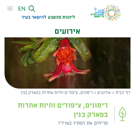
שִׂים
EN
לֵב:
בְּאֲתָר
ליהנות מהטבע
להישאר בעיר​
זֶה
אירועים
מֻפְעֶלֶת
מַעֲרֶכֶת
נָגִישׁ
בִּקְלִיק
הַמְּסַיַּעַת
לִנְגִישׁוּת
הָאֲתָר.
דף הבית
>
אירועים
>
רימונים, ציפורים וחיות אחרות בפארק בגין
רימונים, ציפורים וחיות אחרות
בפארק בגין
מריחים את הסתיו באויר?