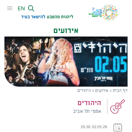
שִׂים
EN
לֵב:
בְּאֲתָר
ליהנות מהטבע
להישאר בעיר​
זֶה
אירועים
מֻפְעֶלֶת
מַעֲרֶכֶת
נָגִישׁ
בִּקְלִיק
הַמְּסַיַּעַת
לִנְגִישׁוּת
הָאֲתָר.
דף הבית
>
אירועים
>
היהודים
היהודים
אמפי תל אביב
02.05.26 20:30