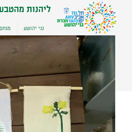
שִׂים
ליהנות מהטבע
לֵב:
בְּאֲתָר
זֶה
גני יהושע
מנחם 
מֻפְעֶלֶת
מַעֲרֶכֶת
נָגִישׁ
בִּקְלִיק
הַמְּסַיַּעַת
לִנְגִישׁוּת
הָאֲתָר.
לְחַץ
Control-
F11
לְהַתְאָמַת
הָאֲתָר
לְעִוְורִים
הַמִּשְׁתַּמְּשִׁים
בְּתוֹכְנַת