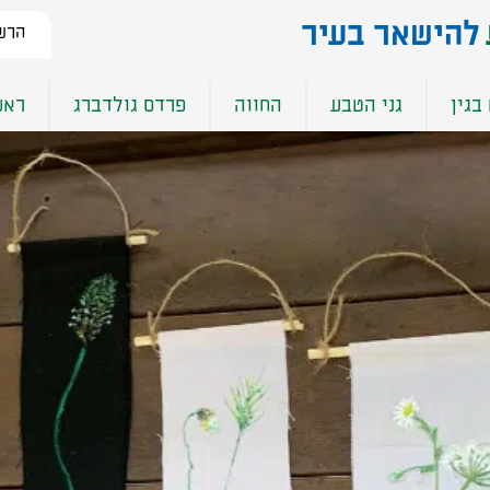
להישאר בעיר​
הרשמ
בגין
גני הטבע
החווה
פרדס גולדברג
ראש