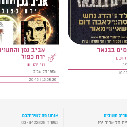
ים בבגאז'
אביב גפן והתעויו
ירח כפול
יהושע
גני יהושע
יב
אמפי תל אביב
15.08.26 | 20:45
רים חשובים
אנחנו פה לשירותכם
משרד 03-6422828
ית תל אביב יפו