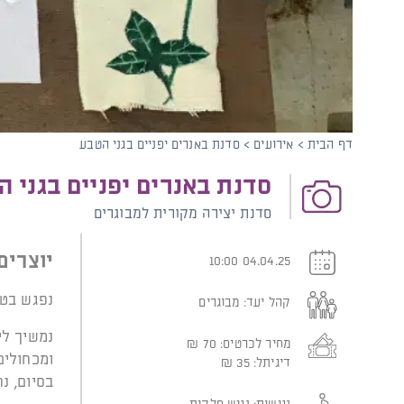
קוֹרֵא־מָסָךְ;
לְחַץ
Control-
F10
לִפְתִיחַת
תַּפְרִיט
נְגִישׁוּת.
דף הבית
>
אירועים
>
סדנת באנרים יפניים בגני הטבע
סדנת באנרים יפניים בגני 
סדנת יצירה מקורית למבוגרים
יוצרי
04.04.25 10:00
נפגש בטב
קהל יעד:
מבוגרים
נמשיך לי
מחיר לכרטיס:
70
₪
ומכחולים
דיגיתל:
35
₪
בסיום, נ