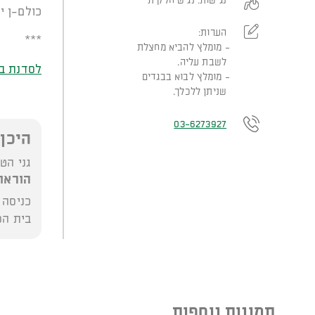
נגישות:
נגיש חלקית
כולם-ן יכ
הערות:
***
מומלץ להביא מחצלת
לשבת עליה.
לסדנת בא
מומלץ לבוא בבגדים
שניתן ללכלך.
03-6273927
היכן
גני הט
הוראו
בית הספר ל
תמונות נוספות