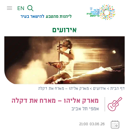
שִׂים
EN
לֵב:
בְּאֲתָר
ליהנות מהטבע
להישאר בעיר​
זֶה
אירועים
מֻפְעֶלֶת
מַעֲרֶכֶת
נָגִישׁ
בִּקְלִיק
הַמְּסַיַּעַת
לִנְגִישׁוּת
הָאֲתָר.
דף הבית
>
אירועים
>
מארק אליהו – מארח את דקלה
מארק אליהו – מארח את דקלה
אמפי תל אביב
03.06.26 21:00