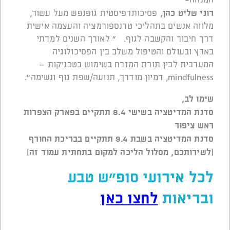
רוני שליט כהן,
פסיכותרפיסטית גופנפש מעל עשור,
מלווה אנשים בתהליכי טרנספורמציה והעצמה אישית
דרך חיבור והקשבה לגוף. " לאורך השנים למדתי
בארץ ובעולם והטיפול משלב בין הפסיכולוגיה
המערבית לבין תורת המזרח בשימוש בטכניקות –
mindfulness, דמיון מודרך, תנועה/שפת גוף ונשימה".
שימו לב,
סדנת המדיטציה בשישי 8.4 תתקיים בפארק הצפרות
ראש ציפור
סדנת המדיטציה בשבת 9.4 תתקיים בבריכת החורף
(לשירותכם, מסלול הליכה למקום בתחתית עמוד זה)
לכל אירועי סופ"ש טבע
ובריאות
לחצו כאן