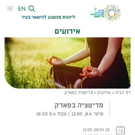
שִׂים
EN
לֵב:
בְּאֲתָר
ליהנות מהטבע
להישאר בעיר​
זֶה
אירועים
מֻפְעֶלֶת
מַעֲרֶכֶת
נָגִישׁ
בִּקְלִיק
הַמְּסַיַּעַת
לִנְגִישׁוּת
הָאֲתָר.
דף הבית
>
אירועים
>
מדיטציה בפארק
מדיטציה בפארק
שישי 8.4, 12:00 | שבת 9.4 18:30
08.04.22 12:00