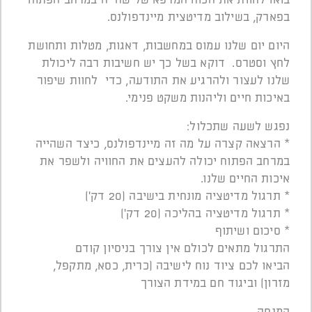
בפארק, בשילוב מדיטצית מיינדפולנס.
היום יום שלנו עמוס במחשבות, דאגות, מטלות ותחושת
לחץ וסטרס. דוקא בשל כך יש חשיבות רבה ליכולת
שלנו לעצור ולהרגיע את התודעה, כדי לחוות שיפור
באיכות חיים וליהנות משקט פנימי.
נפגש לשעה שתכלול:
* הרצאה קצרה על מה זה מיינדפולנס, כיצד השהייה
במרחב הפתוח יכולה להעצים את החוויה ולשפר את
איכות החיים שלנו.
* תרגול מדיטציה מונחית בישיבה (20 דק')
* תרגול מדיטציה בהליכה (20 דק')
* סיכום ושיתוף
התרגול מתאים לכולם אין צורך בניסיון קודם
הביאו לכם ציוד נוח לישיבה (כרית, כסא, מתקפל,
מזרון) וביגוד חם במידת הצורך
המנחה-