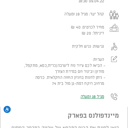
09.04.22 18:30
קהל יעד:
מגיל 18 ומעלה
מחיר לכרטיס:
40
₪
דיגיתל:
20
₪
נגישות:
נגיש חלקית
הערות:
הביאו לכם ציוד נוח לישיבה(כרית,כסא, מתקפל,
מזרון) וביגוד חם במידת הצורך
ניתן לחנות בחניון החווה החקלאית. כניסה
מרחוב רוקח רמת-גן מול בית 74
מגיל 18 ומעלה
נגי
מיינדפולנס בפארק
בואו לחוות את הכוח המרפא של שהייה במרחב הפתוח