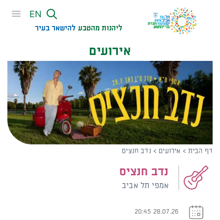
שִׂים
EN
לֵב:
בְּאֲתָר
ליהנות מהטבע
להישאר בעיר​
זֶה
אירועים
מֻפְעֶלֶת
מַעֲרֶכֶת
נָגִישׁ
בִּקְלִיק
הַמְּסַיַּעַת
לִנְגִישׁוּת
הָאֲתָר.
דף הבית
>
אירועים
>
נדב חנציס
נדב חנציס
אמפי תל אביב
28.07.26 20:45