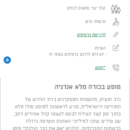
קהל יעד:
מתאים לכולם
נגישות:
נגיש
לרכישת כרטיסים
הערות:
לא ניתן לרכוש כרטיסים באתר זה
נגי
*2207
מופע בכורה מלא אנרגיה
נדב חנציס, מהשמות המסקרנים בדור החדש של
המוזיקה הישראלית, מגיע לראשונה למופע סולו מלא.
בתוך זמן קצר הצליח לבסס לעצמו קהל אוהדים רחב,
עם שירים שזכו למיליוני האזנות וחשיפה גדולה
ברשתות החברתיות. הלהיט "אם את כבר הולכת" סימן