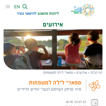
שִׂים
EN
לֵב:
בְּאֲתָר
ליהנות מהטבע
להישאר בעיר​
זֶה
אירועים
מֻפְעֶלֶת
מַעֲרֶכֶת
נָגִישׁ
בִּקְלִיק
הַמְּסַיַּעַת
לִנְגִישׁוּת
הָאֲתָר.
דף הבית
>
אירועים
>
ספארי לילה למשפחות
ספארי לילה למשפחות
סיור מרתק לעולמם לבעלי החיים הליליים
23.07.22 18:30