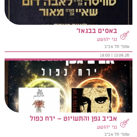
באסים בבגאז'
גני יהושע
אמפי תל אביב
13.08.26 | 19:00
אביב גפן והתעויוט – ירח כפול
גני יהושע
אמפי תל אביב