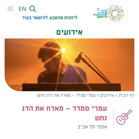
שִׂים
EN
לֵב:
בְּאֲתָר
ליהנות מהטבע
להישאר בעיר​
זֶה
אירועים
מֻפְעֶלֶת
מַעֲרֶכֶת
נָגִישׁ
בִּקְלִיק
הַמְּסַיַּעַת
לִנְגִישׁוּת
הָאֲתָר.
דף הבית
>
אירועים
>
עמרי סמדר – מארח את הדג נחש
עמרי סמדר – מארח את הדג
נחש
אמפי תל אביב