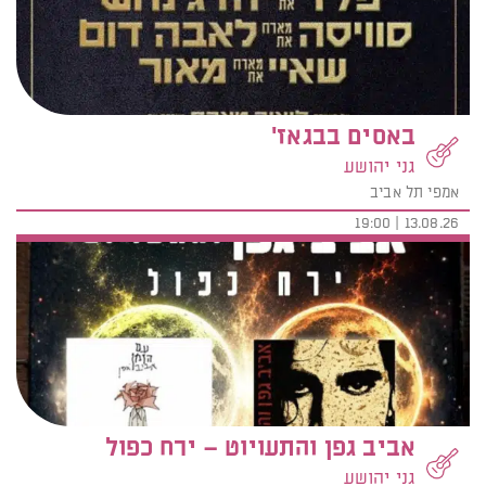
באסים בבגאז'
גני יהושע
אמפי תל אביב
13.08.26 | 19:00
אביב גפן והתעויוט – ירח כפול
גני יהושע