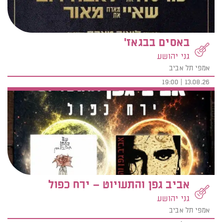
באסים בבגאז'
גני יהושע
אמפי תל אביב
13.08.26 | 19:00
אביב גפן והתעויוט – ירח כפול
גני יהושע
אמפי תל אביב