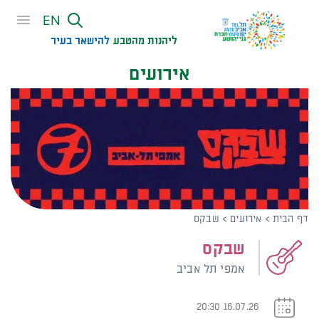
שִׂים
EN
לֵב:
בְּאֲתָר
ליהנות מהטבע
להישאר בעיר​
זֶה
אירועים
מֻפְעֶלֶת
מַעֲרֶכֶת
נָגִישׁ
בִּקְלִיק
הַמְּסַיַּעַת
לִנְגִישׁוּת
הָאֲתָר.
דף הבית
>
אירועים
>
שבקס
שבקס
אמפי תל אביב
16.07.26 20:30