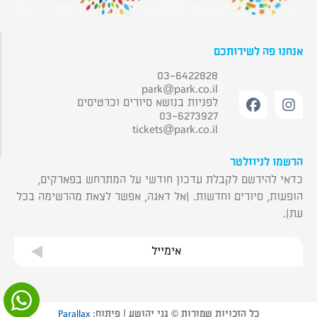
אנחנו פה לשירותכם
03-6422828
park@park.co.il
לפניות בנושא סיורים וכרטיסים
03-6273927
tickets@park.co.il
הרשמו לניוזלטר
כדאי להירשם לקבלת עדכון חודשי על המתרחש בפארקים,
הופעות, סיורים וחדשות. (אל דאגה, אפשר לצאת מהרשימה בכל
עת).
אימייל
כל הזכויות שמורות © גני יהושע | פיתוח:
Parallax