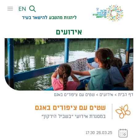
שִׂים
EN
לֵב:
בְּאֲתָר
ליהנות מהטבע
להישאר בעיר​
זֶה
אירועים
מֻפְעֶלֶת
מַעֲרֶכֶת
נָגִישׁ
בִּקְלִיק
הַמְּסַיַּעַת
לִנְגִישׁוּת
הָאֲתָר.
דף הבית
>
אירועים
>
שטים עם ציפורים באגם
שטים עם ציפורים באגם
במסגרת אירועי "בשביל הירקון"
26.03.25 17:30