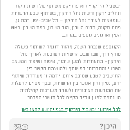
"בשביל הירקון" הוא פרוייקט משותף של רשות ניקוז
ונחלים ירקון ורשות נחל הירקון, בשיתוף שבע הרשויות
שנמצאות לאורך נחל הירקון – תל אביב-יפו, רמת גן,
פתח תקווה, דרום השרון, הוד השרון, רמת השרון, ראש
העין וארגונים נוספים במרחב.
הקונספט שנבחר השנה, מהווה דוגמה לשיתוף פעולה
פורץ דרך, שבו שבע הרשויות השוכנות לאורך נחל
הירקון– מתאחדות למען שימור, טיפוח ושיפור המשאב
הטבעי והתרבותי המשותף ולהעצמת הקשר בין
התושבים לטבע שסובב אותם. יוזמה זו מעודדת שיתוף
ידע, נסיון והון אנושי בין הרשויות, ובכך מסייע להעלות
את המודעות הציבורית ולעודד מעורבות קהילתית
משותפת למען עתיד מקיים לכל תושבי המרחב.
לכל אירועי "בשביל הירקון" בגני יהושע לחצו כאן
היכן?